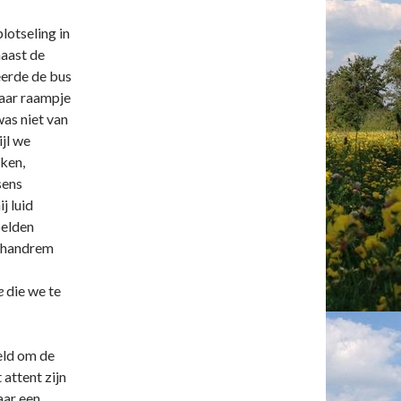
lotseling in
naast de
eerde de bus
haar raampje
was niet van
jl we
ken,
sens
j luid
oelden
de handrem
e
die we te
eld om de
 attent zijn
aar een