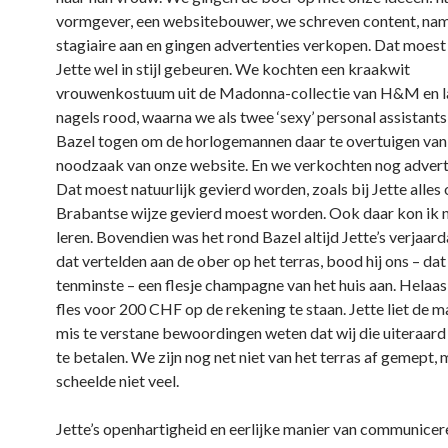
vormgever, een websitebouwer, we schreven content, na
stagiaire aan en gingen advertenties verkopen. Dat moest
Jette wel in stijl gebeuren. We kochten een kraakwit
vrouwenkostuum uit de Madonna-collectie van H&M en l
nagels rood, waarna we als twee ‘sexy’ personal assistant
Bazel togen om de horlogemannen daar te overtuigen van
noodzaak van onze website. En we verkochten nog advert
Dat moest natuurlijk gevierd worden, zoals bij Jette alles
Brabantse wijze gevierd moest worden. Ook daar kon ik 
leren. Bovendien was het rond Bazel altijd Jette’s verjaar
dat vertelden aan de ober op het terras, bood hij ons – dat
tenminste – een flesje champagne van het huis aan. Helaas
fles voor 200 CHF op de rekening te staan. Jette liet de ma
mis te verstane bewoordingen weten dat wij die uiteraar
te betalen. We zijn nog net niet van het terras af gemept, 
scheelde niet veel.
Jette’s openhartigheid en eerlijke manier van communicer