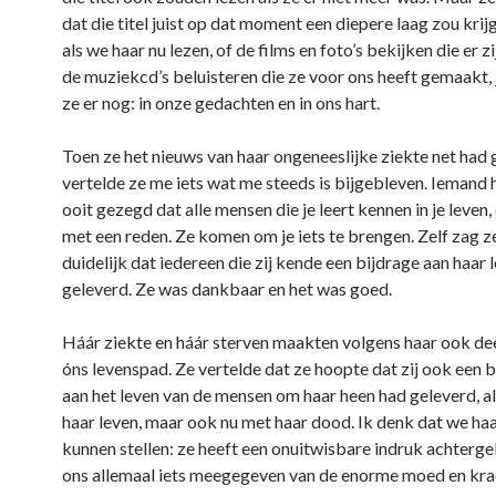
dat die titel juist op dat moment een diepere laag zou kri
als we haar nu lezen, of de films en foto’s bekijken die er 
de muziekcd’s beluisteren die ze voor ons heeft gemaakt, j
ze er nog: in onze gedachten en in ons hart.
Toen ze het nieuws van haar ongeneeslijke ziekte net had
vertelde ze me iets wat me steeds is bijgebleven. Iemand 
ooit gezegd dat alle mensen die je leert kennen in je leven, 
met een reden. Ze komen om je iets te brengen. Zelf zag ze
duidelijk dat iedereen die zij kende een bijdrage aan haar 
geleverd. Ze was dankbaar en het was goed.
Háár ziekte en háár sterven maakten volgens haar ook dee
óns levenspad. Ze vertelde dat ze hoopte dat zij ook een 
aan het leven van de mensen om haar heen had geleverd, al
haar leven, maar ook nu met haar dood. Ik denk dat we haa
kunnen stellen: ze heeft een onuitwisbare indruk achterge
ons allemaal iets meegegeven van de enorme moed en kra