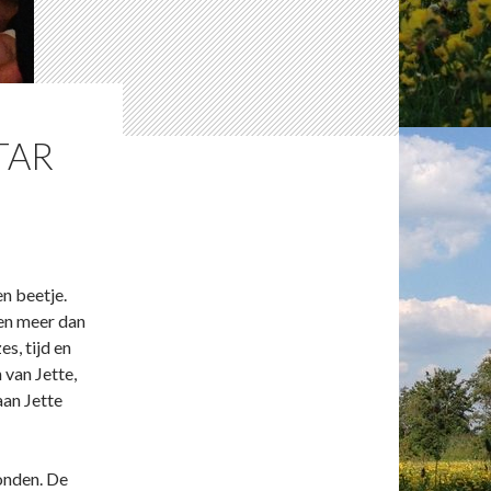
TAR
n beetje.
een meer dan
s, tijd en
 van Jette,
aan Jette
bonden. De