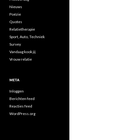
Nieuws
Poëzie
Quotes
Relatietherapie
Sport, Auto, Techniek
Survey
Vandaag kook jij
Vrouw relatie
META
Inloggen
Berichten feed
Reacties feed
WordPress.org