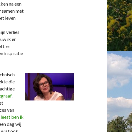
kken na een
oor samen met
et leven
jn verlies
ouw ik er
ft, er
n inspiratie
echnisch
ekte die
rachtige
egraaf
,
et
ces van
t leest ben ik
een dag wij
e wist ook