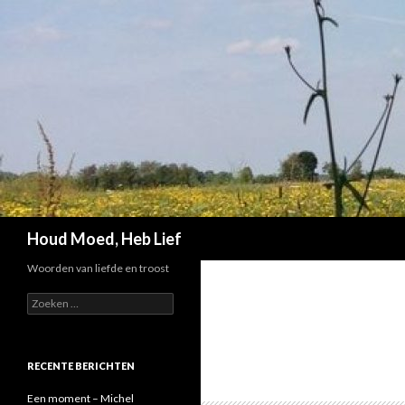
Zoeken
Houd Moed, Heb Lief
Woorden van liefde en troost
Z
o
e
k
e
RECENTE BERICHTEN
n
n
Een moment – Michel