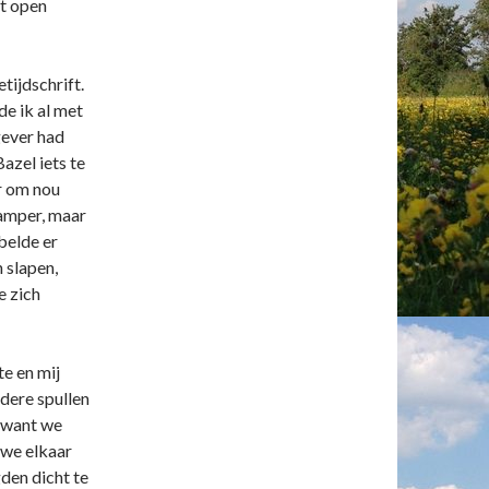
et open
tijdschrift.
de ik al met
gever had
azel iets te
r om nou
amper, maar
belde er
n slapen,
e zich
e en mij
dere spullen
, want we
 we elkaar
den dicht te