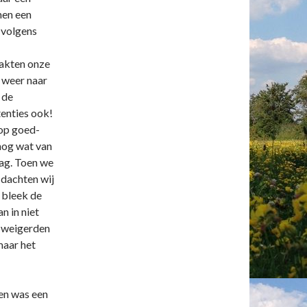
men een
 volgens
akten onze
s weer naar
 de
enties ook!
 op goed-
nog wat van
dag. Toen we
 dachten wij
 bleek de
n in niet
d weigerden
maar het
en was een