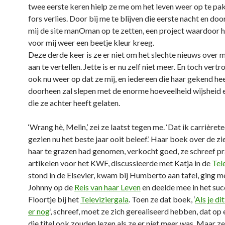
twee eerste keren hielp ze me om het leven weer op te pa
fors verlies. Door bij me te blijven die eerste nacht en d
mij de site manOman op te zetten, een project waardoor h
voor mij weer een beetje kleur kreeg.
Deze derde keer is ze er niet om het slechte nieuws over mi
aan te vertellen. Jette is er nu zelf niet meer. En toch vertr
ook nu weer op dat ze mij, en iedereen die haar gekend hee
doorheen zal slepen met de enorme hoeveelheid wijsheid e
die ze achter heeft gelaten.
‘Wrang hè, Melin,’ zei ze laatst tegen me. ‘Dat ik carrièret
gezien nu het beste jaar ooit beleef.’ Haar boek over de zi
haar te grazen had genomen, verkocht goed, ze schreef p
artikelen voor het KWF, discussieerde met Katja in de
Tel
stond in de Elsevier, kwam bij Humberto aan tafel, ging m
Johnny op de
Reis van haar Leven
en deelde mee in het suc
Floortje bij het
Televiziergala
. Toen ze dat boek, ‘
Als je di
er nog
’, schreef, moet ze zich gerealiseerd hebben, dat op 
die titel ook zouden lezen als ze er níet meer was. Maar z