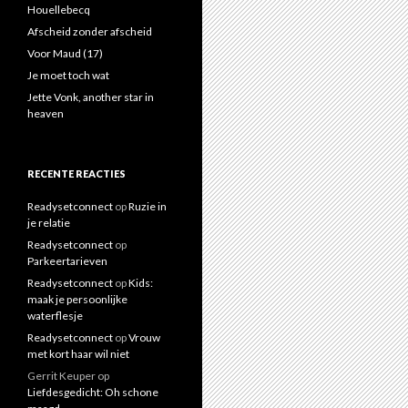
a
Houellebecq
a
Afscheid zonder afscheid
r
Voor Maud (17)
:
Je moet toch wat
Jette Vonk, another star in
heaven
RECENTE REACTIES
Readysetconnect
op
Ruzie in
je relatie
Readysetconnect
op
Parkeertarieven
Readysetconnect
op
Kids:
maak je persoonlijke
waterflesje
Readysetconnect
op
Vrouw
met kort haar wil niet
Gerrit Keuper
op
Liefdesgedicht: Oh schone