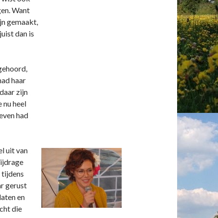
jgen. Want
zijn gemaakt,
uist dan is
 gehoord,
had haar
daar zijn
 nu heel
leven had
l uit van
bijdrage
 tijdens
r gerust
laten en
cht die