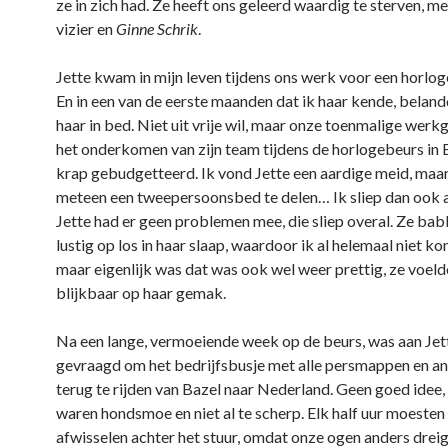
ze in zich had. Ze heeft ons geleerd waardig te sterven, m
vizier en
Ginne Schrik
.
Jette kwam in mijn leven tijdens ons werk voor een horloge
En in een van de eerste maanden dat ik haar kende, beland
haar in bed. Niet uit vrije wil, maar onze toenmalige werk
het onderkomen van zijn team tijdens de horlogebeurs in B
krap gebudgetteerd. Ik vond Jette een aardige meid, maa
meteen een tweepersoonsbed te delen… Ik sliep dan ook 
Jette had er geen problemen mee, die sliep overal. Ze bab
lustig op los in haar slaap, waardoor ik al helemaal niet ko
maar eigenlijk was dat was ook wel weer prettig, ze voeld
blijkbaar op haar gemak.
Na een lange, vermoeiende week op de beurs, was aan Jett
gevraagd om het bedrijfsbusje met alle persmappen en an
terug te rijden van Bazel naar Nederland. Geen goed idee
waren hondsmoe en niet al te scherp. Elk half uur moesten
afwisselen achter het stuur, omdat onze ogen anders dreig