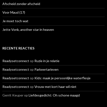
r
Afscheid zonder afscheid
:
Voor Maud (17)
Je moet toch wat
Jette Vonk, another star in heaven
RECENTE REACTIES
Readysetconnect
op
Ruzie in je relatie
Readysetconnect
op
Parkeertarieven
Readysetconnect
op
Kids: maak je persoonlijke waterflesje
Readysetconnect
op
Vrouw met kort haar wil niet
Gerrit Keuper
op
Liefdesgedicht: Oh schone maagd