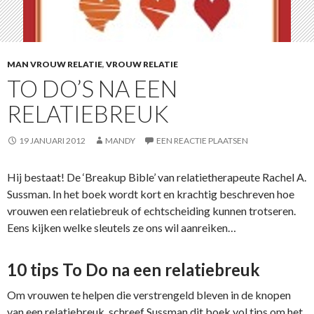
MAN VROUW RELATIE
,
VROUW RELATIE
TO DO’S NA EEN
RELATIEBREUK
19 JANUARI 2012
MANDY
EEN REACTIE PLAATSEN
Hij bestaat! De ‘Breakup Bible’ van relatietherapeute Rachel A.
Sussman. In het boek wordt kort en krachtig beschreven hoe
vrouwen een relatiebreuk of echtscheiding kunnen trotseren.
Eens kijken welke sleutels ze ons wil aanreiken…
10 tips To Do na een relatiebreuk
Om vrouwen te helpen die verstrengeld bleven in de knopen
van een relatiebreuk, schreef Sussman dit boek vol tips om het