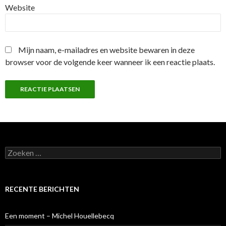
Website
Mijn naam, e-mailadres en website bewaren in deze
browser voor de volgende keer wanneer ik een reactie plaats.
Z
o
e
k
e
RECENTE BERICHTEN
n
n
a
Een moment – Michel Houellebecq
a