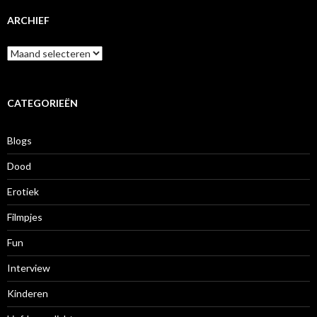
ARCHIEF
A
r
c
h
i
CATEGORIEËN
e
f
Blogs
Dood
Erotiek
Filmpjes
Fun
Interview
Kinderen