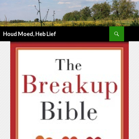
Zoeken
Houd Moed, Heb Lief
SPRING
NAAR
INHOUD