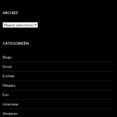
ARCHIEF
A
r
c
h
i
CATEGORIEËN
e
f
Blogs
Dood
Erotiek
Filmpjes
Fun
Interview
Kinderen