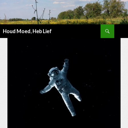
Zoeken
Houd Moed, Heb Lief
SPRING
NAAR
INHOUD