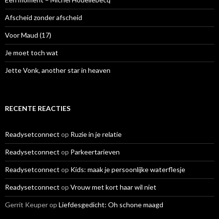
a
r
Afscheid zonder afscheid
:
Voor Maud (17)
Je moet toch wat
Jette Vonk, another star in heaven
RECENTE REACTIES
Readysetconnect
op
Ruzie in je relatie
Readysetconnect
op
Parkeertarieven
Readysetconnect
op
Kids: maak je persoonlijke waterflesje
Readysetconnect
op
Vrouw met kort haar wil niet
Gerrit Keuper
op
Liefdesgedicht: Oh schone maagd