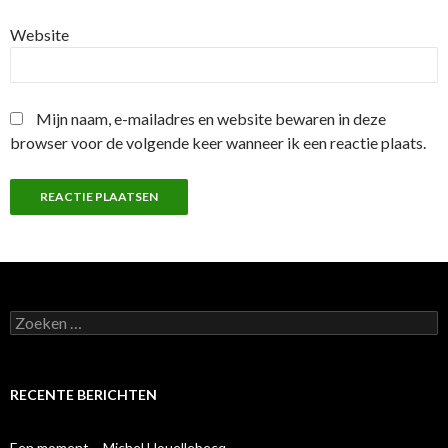
Website
Mijn naam, e-mailadres en website bewaren in deze
browser voor de volgende keer wanneer ik een reactie plaats.
Z
o
e
k
e
RECENTE BERICHTEN
n
n
a
Een moment – Michel Houellebecq