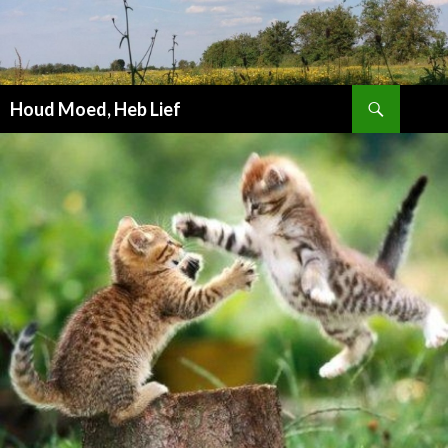
Zoeken
Houd Moed, Heb Lief
SPRING
NAAR
INHOUD