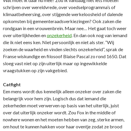
Wat moet ik daar nu mee? Zou ik vandaag niet iets moeten
schrijven over wereldvrede, over voedselprogramma’s of
klimaatbeheersing, over stijgende werkeloosheid of dalende
opkomsten bij gemeenteraadsverkiezingen? Ook zaken die
rondgaan in een vrouwenbrein. Maar nee… Het gaat toch weer
over uiterlijkheden en
onzekerheid
. En dan ook nog van iemand
die ik niet eens ken. Niet persoonlijk en niet als ster. “Wij
zoeken de waarheid en vinden slechts onzekerheid”, sprak de
Franse wiskundige en filosoof Blaise Pascal zo rond 1650. Dat
sloeg vast niet op zijn uiterlijk maar op ingewikkelde
vraagstukken op zijn vakgebied.
Catfight
Een mens wordt dus kennelijk alleen onzeker over zaken die
belangrijk voor hem zijn. Logisch dus dat iemand die
zekerheden moet verwerven op basis van het uiterlijk, juist
over dat uiterlijk onzeker wordt. Zou Fox in the middle of
nowhere wonen en het moeten hebben van zeg, sterke armen,
om hout te kunnen hakken voor haar oventje zodat ze brood