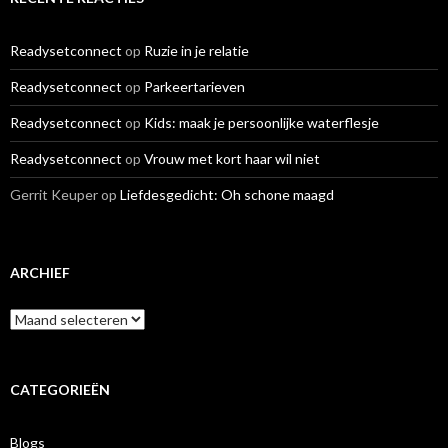
Readysetconnect
op
Ruzie in je relatie
Readysetconnect
op
Parkeertarieven
Readysetconnect
op
Kids: maak je persoonlijke waterflesje
Readysetconnect
op
Vrouw met kort haar wil niet
Gerrit Keuper
op
Liefdesgedicht: Oh schone maagd
ARCHIEF
A
r
c
h
i
CATEGORIEËN
e
f
Blogs