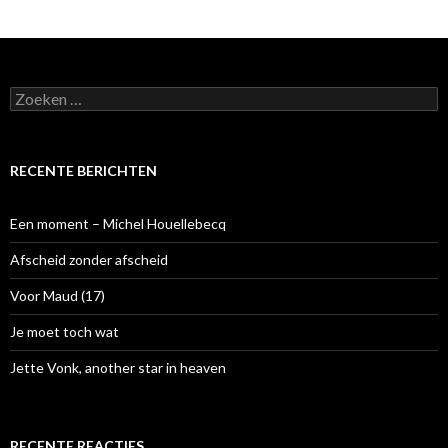
Z
o
e
k
e
RECENTE BERICHTEN
n
n
a
Een moment – Michel Houellebecq
a
r
Afscheid zonder afscheid
:
Voor Maud (17)
Je moet toch wat
Jette Vonk, another star in heaven
RECENTE REACTIES