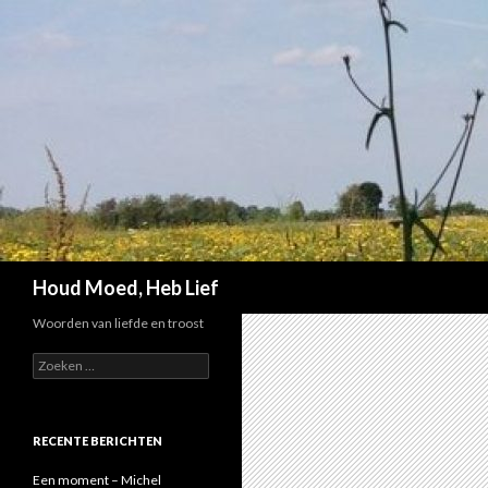
Zoeken
Houd Moed, Heb Lief
Woorden van liefde en troost
Z
o
e
k
e
RECENTE BERICHTEN
n
n
Een moment – Michel