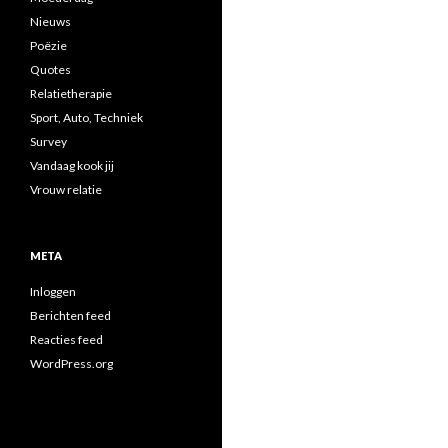
Nieuws
Poëzie
Quotes
Relatietherapie
Sport, Auto, Techniek
Survey
Vandaag kook jij
Vrouw relatie
META
Inloggen
Berichten feed
Reacties feed
WordPress.org