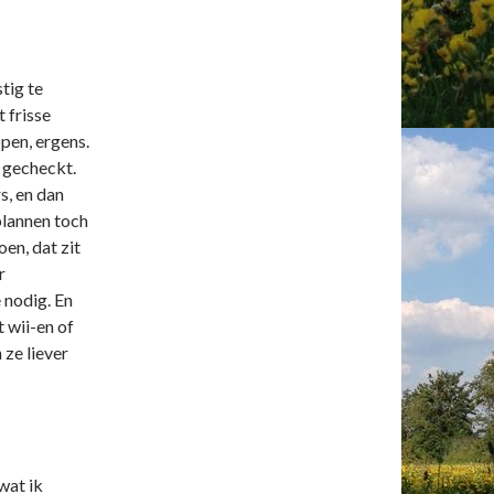
tig te
 frisse
open, ergens.
n gecheckt.
rs, en dan
plannen toch
oen, dat zit
r
 nodig. En
 wii-en of
 ze liever
 wat ik