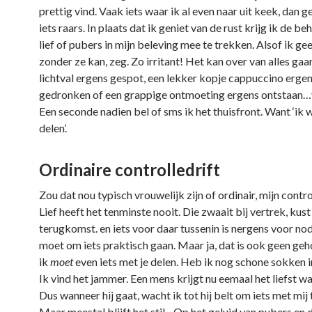
prettig vind. Vaak iets waar ik al even naar uit keek, dan g
iets raars. In plaats dat ik geniet van de rust krijg ik de b
lief of pubers in mijn beleving mee te trekken. Alsof ik 
zonder ze kan, zeg. Zo irritant! Het kan over van alles ga
lichtval ergens gespot, een lekker kopje cappuccino erge
gedronken of een grappige ontmoeting ergens ontstaan…
Een seconde nadien bel of sms ik het thuisfront. Want ‘ik w
delen’.
Ordinaire controlledrift
Zou dat nou typisch vrouwelijk zijn of ordinair, mijn contro
Lief heeft het tenminste nooit. Die zwaait bij vertrek, kust 
terugkomst. en iets voor daar tussenin is nergens voor nod
moet om iets praktisch gaan. Maar ja, dat is ook geen geho
ik
moet
even iets met je delen. Heb ik nog schone sokken i
Ik vind het jammer. Een mens krijgt nu eemaal het liefst wat
Dus wanneer hij gaat, wacht ik tot hij belt om iets met mij 
Maar meestal blijft het stil…Op het geluid van pubers en d