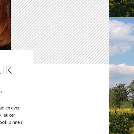
 IK
EN
pad en even
k leuker
, ook binnen