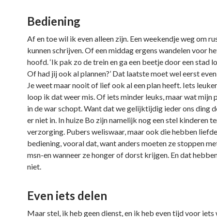
Bediening
Af en toe wil ik even alleen zijn. Een weekendje weg om rus
kunnen schrijven. Of een middag ergens wandelen voor het
hoofd. ‘Ik pak zo de trein en ga een beetje door een stad l
Of had jij ook al plannen?’ Dat laatste moet wel eerst eve
Je weet maar nooit of lief ook al een plan heeft. Iets leuke
loop ik dat weer mis. Of iets minder leuks, maar wat mijn 
in de war schopt. Want dat we gelijktijdig ieder ons ding d
er niet in. In huize Bo zijn namelijk nog een stel kinderen te
verzorging. Pubers weliswaar, maar ook die hebben liefde
bediening, vooral dat, want anders moeten ze stoppen met
msn-en wanneer ze honger of dorst krijgen. En dat hebben
niet.
Even iets delen
Maar stel, ik heb geen dienst, en ik heb even tijd voor iets