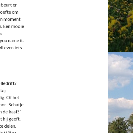
ebeurt er
ehoefte om
geen moment
an. Een mooie
ns
you name it.
il even iets
lledrift?
bij
ig. Of het
or. ‘Schatje,
n de kast?’
 hij geeft.
te delen.
e Wii na.