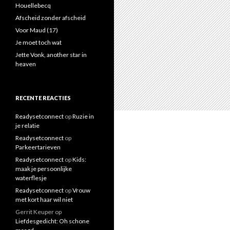
a
Houellebecq
a
Afscheid zonder afscheid
r
Voor Maud (17)
:
Je moet toch wat
Jette Vonk, another star in
heaven
RECENTE REACTIES
Readysetconnect
op
Ruzie in
je relatie
Readysetconnect
op
Parkeertarieven
Readysetconnect
op
Kids:
maak je persoonlijke
waterflesje
Readysetconnect
op
Vrouw
met kort haar wil niet
Gerrit Keuper
op
Liefdesgedicht: Oh schone