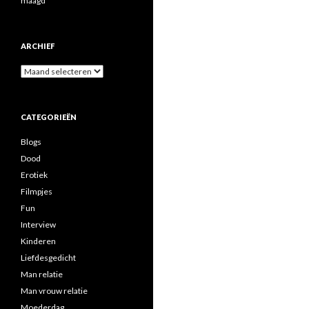
maagd
ARCHIEF
A
r
c
h
CATEGORIEËN
i
e
Blogs
f
Dood
Erotiek
Filmpjes
Fun
Interview
Kinderen
Liefdesgedicht
Man relatie
Man vrouw relatie
Moederdag