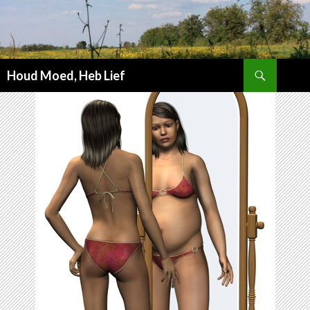
Zoeken
Houd Moed, Heb Lief
SPRING
NAAR
INHOUD