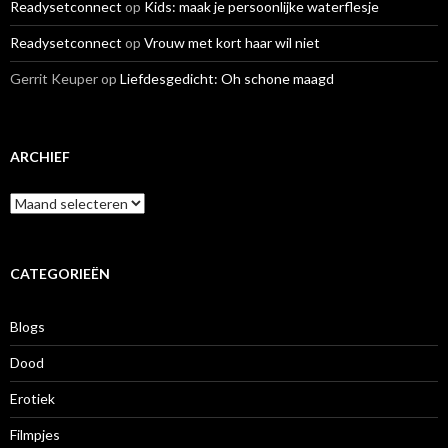
Readysetconnect
op
Kids: maak je persoonlijke waterflesje
Readysetconnect
op
Vrouw met kort haar wil niet
Gerrit Keuper
op
Liefdesgedicht: Oh schone maagd
ARCHIEF
A
r
c
h
i
CATEGORIEËN
e
f
Blogs
Dood
Erotiek
Filmpjes