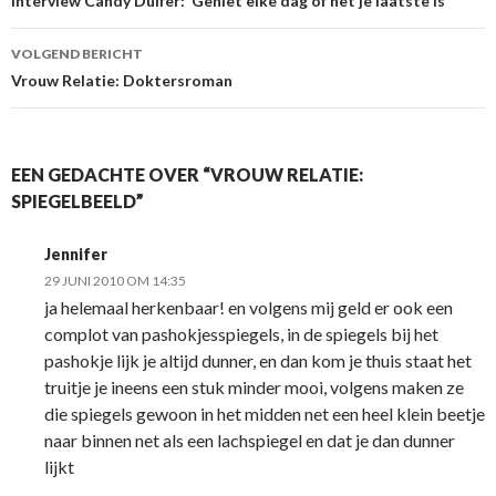
Berichtnavigatie
Interview Candy Dulfer: ‘Geniet elke dag of het je laatste is’
VOLGEND BERICHT
Vrouw Relatie: Doktersroman
EEN GEDACHTE OVER “VROUW RELATIE:
SPIEGELBEELD”
Jennifer
29 JUNI 2010 OM 14:35
ja helemaal herkenbaar! en volgens mij geld er ook een
complot van pashokjesspiegels, in de spiegels bij het
pashokje lijk je altijd dunner, en dan kom je thuis staat het
truitje je ineens een stuk minder mooi, volgens maken ze
die spiegels gewoon in het midden net een heel klein beetje
naar binnen net als een lachspiegel en dat je dan dunner
lijkt