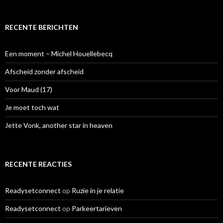
e
k
e
RECENTE BERICHTEN
n
n
a
Een moment – Michel Houellebecq
a
r
Afscheid zonder afscheid
:
Voor Maud (17)
Je moet toch wat
Jette Vonk, another star in heaven
RECENTE REACTIES
Readysetconnect
op
Ruzie in je relatie
Readysetconnect
op
Parkeertarieven