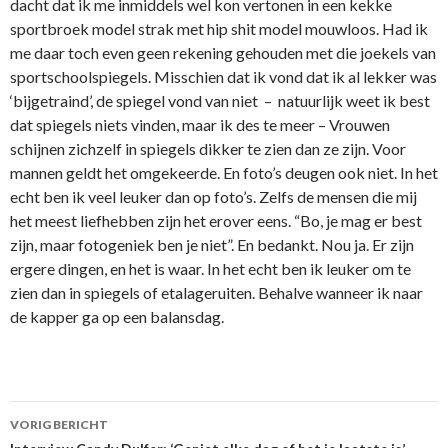
dacht dat ik me inmiddels wel kon vertonen in een kekke
sportbroek model strak met hip shit model mouwloos. Had ik
me daar toch even geen rekening gehouden met die joekels van
sportschoolspiegels. Misschien dat ik vond dat ik al lekker was
‘bijgetraind’, de spiegel vond van niet – natuurlijk weet ik best
dat spiegels niets vinden, maar ik des te meer – Vrouwen
schijnen zichzelf in spiegels dikker te zien dan ze zijn. Voor
mannen geldt het omgekeerde. En foto’s deugen ook niet. In het
echt ben ik veel leuker dan op foto’s. Zelfs de mensen die mij
het meest liefhebben zijn het erover eens. “Bo, je mag er best
zijn, maar fotogeniek ben je niet”. En bedankt. Nou ja. Er zijn
ergere dingen, en het is waar. In het echt ben ik leuker om te
zien dan in spiegels of etalageruiten. Behalve wanneer ik naar
de kapper ga op een balansdag.
VORIG BERICHT