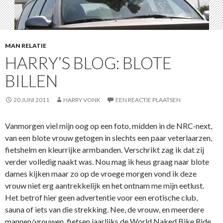
MAN RELATIE
HARRY’S BLOG: BLOTE
BILLEN
20 JUNI 2011
HARRY VONK
EEN REACTIE PLAATSEN
Vanmorgen viel mijn oog op een foto, midden in de NRC-next,
van een blote vrouw getogen in slechts een paar veterlaarzen,
fietshelm en kleurrijke armbanden. Verschrikt zag ik dat zij
verder volledig naakt was. Nou mag ik heus graag naar blote
dames kijken maar zo op de vroege morgen vond ik deze
vrouw niet erg aantrekkelijk en het ontnam me mijn eetlust.
Het betrof hier geen advertentie voor een erotische club,
sauna of iets van die strekking. Nee, de vrouw, en meerdere
mannen/vrouwen, fietsen jaarlijks de World Naked Bike Ride.