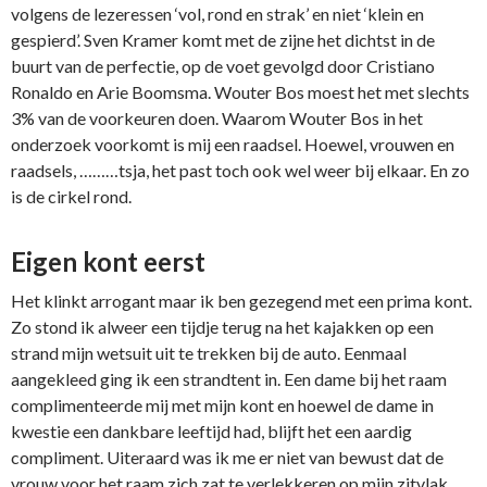
volgens de lezeressen ‘vol, rond en strak’ en niet ‘klein en
gespierd’. Sven Kramer komt met de zijne het dichtst in de
buurt van de perfectie, op de voet gevolgd door Cristiano
Ronaldo en Arie Boomsma. Wouter Bos moest het met slechts
3% van de voorkeuren doen. Waarom Wouter Bos in het
onderzoek voorkomt is mij een raadsel. Hoewel, vrouwen en
raadsels, ………tsja, het past toch ook wel weer bij elkaar. En zo
is de cirkel rond.
Eigen kont eerst
Het klinkt arrogant maar ik ben gezegend met een prima kont.
Zo stond ik alweer een tijdje terug na het kajakken op een
strand mijn wetsuit uit te trekken bij de auto. Eenmaal
aangekleed ging ik een strandtent in. Een dame bij het raam
complimenteerde mij met mijn kont en hoewel de dame in
kwestie een dankbare leeftijd had, blijft het een aardig
compliment. Uiteraard was ik me er niet van bewust dat de
vrouw voor het raam zich zat te verlekkeren op mijn zitvlak.