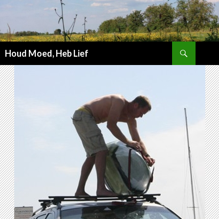
Zoeken
Houd Moed, Heb Lief
SPRING
NAAR
INHOUD