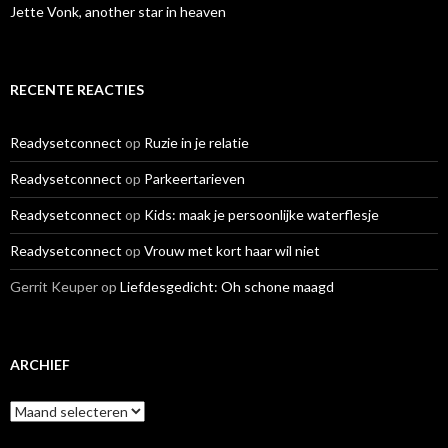
Jette Vonk, another star in heaven
RECENTE REACTIES
Readysetconnect
op
Ruzie in je relatie
Readysetconnect
op
Parkeertarieven
Readysetconnect
op
Kids: maak je persoonlijke waterflesje
Readysetconnect
op
Vrouw met kort haar wil niet
Gerrit Keuper
op
Liefdesgedicht: Oh schone maagd
ARCHIEF
A
r
c