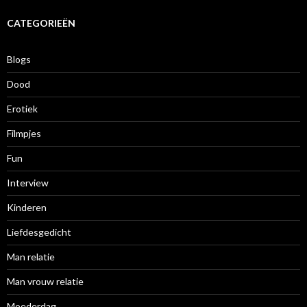
h
i
CATEGORIEËN
e
f
Blogs
Dood
Erotiek
Filmpjes
Fun
Interview
Kinderen
Liefdesgedicht
Man relatie
Man vrouw relatie
Moederdag