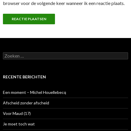
browser voor de volgende keer wanneer ik een reactie plaats.
Z
o
e
k
e
RECENTE BERICHTEN
n
n
a
Een moment – Michel Houellebecq
a
r
Afscheid zonder afscheid
:
Voor Maud (17)
Je moet toch wat