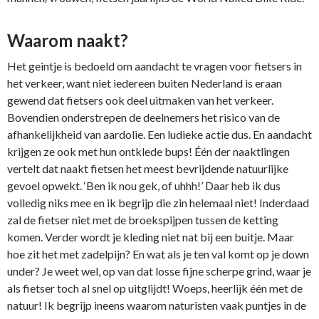
Waarom naakt?
Het geintje is bedoeld om aandacht te vragen voor fietsers in
het verkeer, want niet iedereen buiten Nederland is eraan
gewend dat fietsers ook deel uitmaken van het verkeer.
Bovendien onderstrepen de deelnemers het risico van de
afhankelijkheid van aardolie. Een ludieke actie dus. En aandacht
krijgen ze ook met hun ontklede bups! Één der naaktlingen
vertelt dat naakt fietsen het meest bevrijdende natuurlijke
gevoel opwekt. ‘Ben ik nou gek, of uhhh!’ Daar heb ik dus
volledig niks mee en ik begrijp die zin helemaal niet! Inderdaad
zal de fietser niet met de broekspijpen tussen de ketting
komen. Verder wordt je kleding niet nat bij een buitje. Maar
hoe zit het met zadelpijn? En wat als je ten val komt op je down
under? Je weet wel, op van dat losse fijne scherpe grind, waar je
als fietser toch al snel op uitglijdt! Woeps, heerlijk één met de
natuur! Ik begrijp ineens waarom naturisten vaak puntjes in de