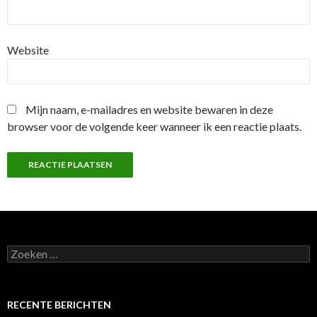
Website
Mijn naam, e-mailadres en website bewaren in deze
browser voor de volgende keer wanneer ik een reactie plaats.
Z
o
e
k
e
RECENTE BERICHTEN
n