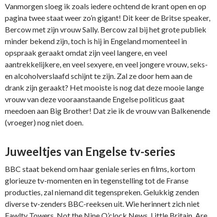
Vanmorgen sloeg ik zoals iedere ochtend de krant open en op
pagina twee staat weer zo’n gigant! Dit keer de Britse speaker,
Bercow met zijn vrouw Sally. Bercow zal bij het grote publiek
minder bekend zijn, toch is hij in Engeland momenteel in
opspraak geraakt omdat zijn veel langere, en veel
aantrekkelijkere, en veel sexyere, en veel jongere vrouw, seks-
en alcoholverslaafd schijnt te zijn. Zal ze door hem aan de
drank zijn geraakt? Het mooiste is nog dat deze mooie lange
vrouw van deze vooraanstaande Engelse politicus gaat
meedoen aan Big Brother! Dat zie ik de vrouw van Balkenende
(vroeger) nog niet doen.
Juweeltjes van Engelse tv-series
BBC staat bekend om haar geniale series en films, kortom
glorieuze tv-momenten en in tegenstelling tot de Franse
producties, zal niemand dit tegenspreken. Gelukkig zenden
diverse tv-zenders BBC-reeksen uit. Wie herinnert zich niet
Fawlty Towers, Not the Nine O’clock News, Little Britain, Are