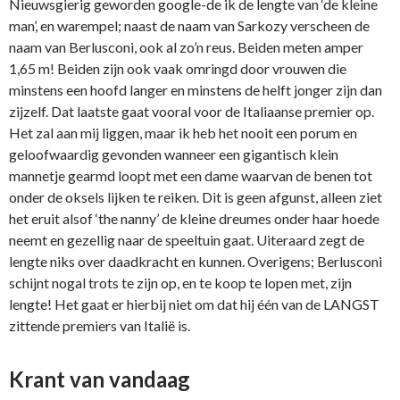
Nieuwsgierig geworden google-de ik de lengte van ‘de kleine
man’, en warempel; naast de naam van Sarkozy verscheen de
naam van Berlusconi, ook al zo’n reus. Beiden meten amper
1,65 m! Beiden zijn ook vaak omringd door vrouwen die
minstens een hoofd langer en minstens de helft jonger zijn dan
zijzelf. Dat laatste gaat vooral voor de Italiaanse premier op.
Het zal aan mij liggen, maar ik heb het nooit een porum en
geloofwaardig gevonden wanneer een gigantisch klein
mannetje gearmd loopt met een dame waarvan de benen tot
onder de oksels lijken te reiken. Dit is geen afgunst, alleen ziet
het eruit alsof ‘the nanny’ de kleine dreumes onder haar hoede
neemt en gezellig naar de speeltuin gaat. Uiteraard zegt de
lengte niks over daadkracht en kunnen. Overigens; Berlusconi
schijnt nogal trots te zijn op, en te koop te lopen met, zijn
lengte! Het gaat er hierbij niet om dat hij één van de LANGST
zittende premiers van Italië is.
Krant van vandaag