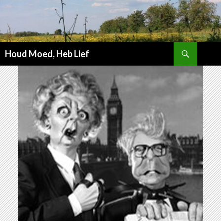
Zoeken
Houd Moed, Heb Lief
SPRING
NAAR
INHOUD