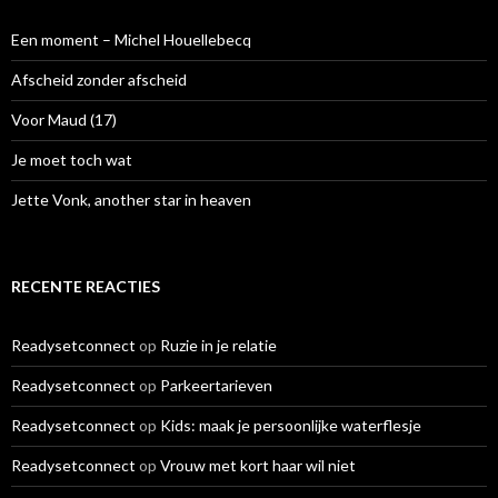
n
a
Een moment – Michel Houellebecq
a
r
Afscheid zonder afscheid
:
Voor Maud (17)
Je moet toch wat
Jette Vonk, another star in heaven
RECENTE REACTIES
Readysetconnect
op
Ruzie in je relatie
Readysetconnect
op
Parkeertarieven
Readysetconnect
op
Kids: maak je persoonlijke waterflesje
Readysetconnect
op
Vrouw met kort haar wil niet