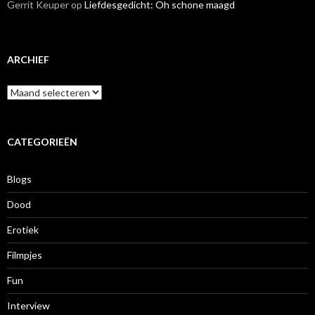
Gerrit Keuper
op
Liefdesgedicht: Oh schone maagd
ARCHIEF
A
r
c
h
i
CATEGORIEËN
e
f
Blogs
Dood
Erotiek
Filmpjes
Fun
Interview