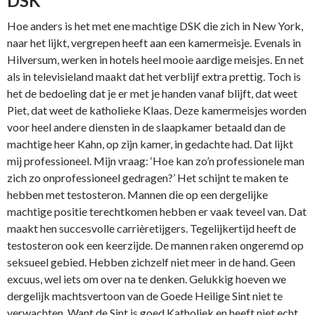
DSK
Hoe anders is het met ene machtige DSK die zich in New York,
naar het lijkt, vergrepen heeft aan een kamermeisje. Evenals in
Hilversum, werken in hotels heel mooie aardige meisjes. En net
als in televisieland maakt dat het verblijf extra prettig. Toch is
het de bedoeling dat je er met je handen vanaf blijft, dat weet
Piet, dat weet de katholieke Klaas. Deze kamermeisjes worden
voor heel andere diensten in de slaapkamer betaald dan de
machtige heer Kahn, op zijn kamer, in gedachte had. Dat lijkt
mij professioneel. Mijn vraag: ‘Hoe kan zo’n professionele man
zich zo onprofessioneel gedragen?’ Het schijnt te maken te
hebben met testosteron. Mannen die op een dergelijke
machtige positie terechtkomen hebben er vaak teveel van. Dat
maakt hen succesvolle carrièretijgers. Tegelijkertijd heeft de
testosteron ook een keerzijde. De mannen raken ongeremd op
seksueel gebied. Hebben zichzelf niet meer in de hand. Geen
excuus, wel iets om over na te denken. Gelukkig hoeven we
dergelijk machtsvertoon van de Goede Heilige Sint niet te
verwachten. Want de Sint is goed Katholiek en heeft niet echt