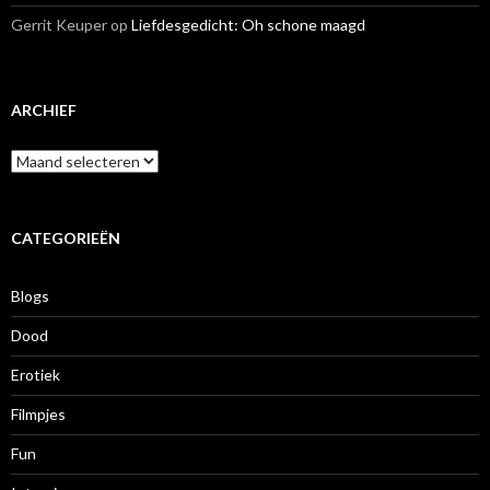
Gerrit Keuper
op
Liefdesgedicht: Oh schone maagd
ARCHIEF
A
r
c
h
i
CATEGORIEËN
e
f
Blogs
Dood
Erotiek
Filmpjes
Fun