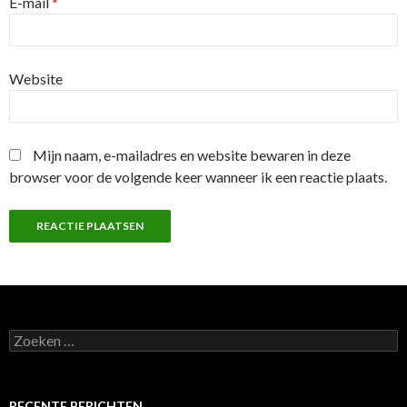
E-mail
*
Website
Mijn naam, e-mailadres en website bewaren in deze
browser voor de volgende keer wanneer ik een reactie plaats.
Z
o
e
k
e
RECENTE BERICHTEN