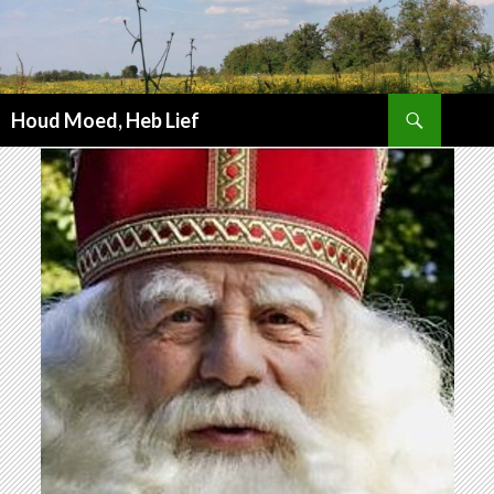
Zoeken
Houd Moed, Heb Lief
SPRING
NAAR
INHOUD