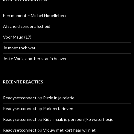
n
n
a
Een moment – Michel Houellebecq
a
r
Afscheid zonder afscheid
:
Voor Maud (17)
Je moet toch wat
Jette Vonk, another star in heaven
RECENTE REACTIES
Readysetconnect
op
Ruzie in je relatie
Readysetconnect
op
Parkeertarieven
Readysetconnect
op
Kids: maak je persoonlijke waterflesje
Readysetconnect
op
Vrouw met kort haar wil niet