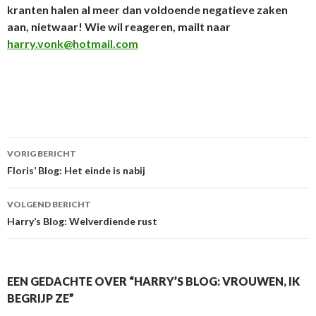
kranten halen al meer dan voldoende negatieve zaken
aan, nietwaar! Wie wil reageren, mailt naar
harry.vonk@hotmail.com
VORIG BERICHT
Berichtnavigatie
Floris’ Blog: Het einde is nabij
VOLGEND BERICHT
Harry’s Blog: Welverdiende rust
EEN GEDACHTE OVER “HARRY’S BLOG: VROUWEN, IK
BEGRIJP ZE”