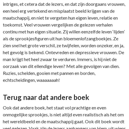
intriges, et cetera dat de lezers, en dat zijn doorgaans vrouwen,
een heel erg vertekend en misplaatst beeld krijgen van de
maatschappij, en niet te vergeten hun eigen leven, relatie en
toekomst. Veel vrouwen vergelijken de gelezen verhalen
continu met hun eigen situatie. Zij willen eenzelfde leven ‘lijden’
als de sprookjesfiguren uit hun bloemenlofzangboekjes. Ze
zien snel het grote verschil, ze twijfelen, worden onzeker, en ja,
het gevolg is bekend. Ontevreden en depressieve vrouwen. De
man krijgt het heel zwaar te verduren. Immers, is hij niet de
oorzaak van dit ellendige leven? Met alle gevolgen van dien.
Ruzies, schelden, gooien met pannen en borden,
echtscheidingen, waaaaaaah!
Terug naar dat andere boek
Ook dat andere boek, het staat vol prachtige en even
onmogelijke sprookjes, is niet altijd even realistisch als het om
het wereldbeeld en de maatschappij gaat. Ook dit boek wordt
veel gelezen. Vaak zijn de lezers aanhangers van Hem, uit wiens