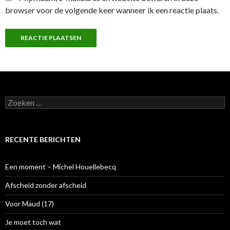
browser voor de volgende keer wanneer ik een reactie plaats.
Z
o
e
k
e
RECENTE BERICHTEN
n
n
a
Een moment – Michel Houellebecq
a
r
Afscheid zonder afscheid
:
Voor Maud (17)
Je moet toch wat