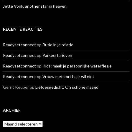
Jette Vonk, another star in heaven
RECENTE REACTIES
Readysetconnect
op
Ruzie in je relatie
Readysetconnect
op
Parkeertarieven
Readysetconnect
op
Kids: maak je persoonlijke waterflesje
Readysetconnect
op
Vrouw met kort haar wil niet
Gerrit Keuper
op
Liefdesgedicht: Oh schone maagd
ARCHIEF
A
r