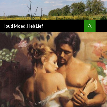
Zoeken
Houd Moed, Heb Lief
SPRING
NAAR
INHOUD