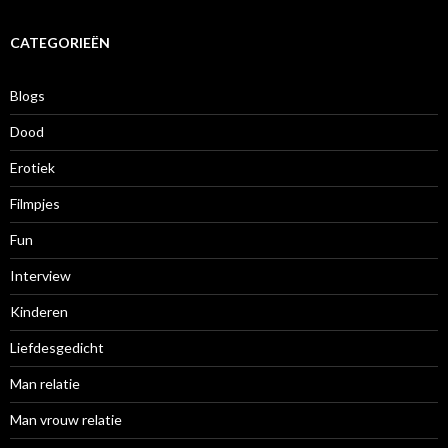
c
h
i
CATEGORIEËN
e
f
Blogs
Dood
Erotiek
Filmpjes
Fun
Interview
Kinderen
Liefdesgedicht
Man relatie
Man vrouw relatie