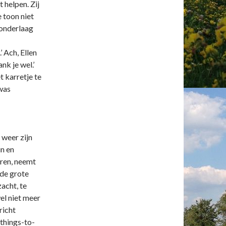
 helpen. Zij
 toon niet
e onderlaag
 Ach, Ellen
nk je wel.’
 karretje te
 was
 weer zijn
in en
eren, neemt
 de grote
acht, te
wel niet meer
richt
things-to-