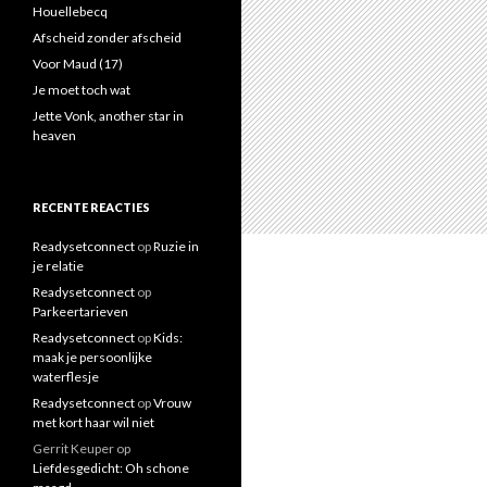
a
Houellebecq
a
Afscheid zonder afscheid
r
Voor Maud (17)
:
Je moet toch wat
Jette Vonk, another star in
heaven
RECENTE REACTIES
Readysetconnect
op
Ruzie in
je relatie
Readysetconnect
op
Parkeertarieven
Readysetconnect
op
Kids:
maak je persoonlijke
waterflesje
Readysetconnect
op
Vrouw
met kort haar wil niet
Gerrit Keuper
op
Liefdesgedicht: Oh schone