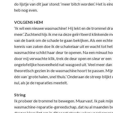
do lijstje van dit jaar stond: ‘meer bitch worden’. Het is ei
heb nog even.
VOLGENS HEM
‘Ik wil een nieuwe wasmachine! Hij lekt en de trommel draa
meer.’ Zuchtend hijs ik me na deze geïrriteerd klinkende 
van de bank om de schade te gaan bekijken. Als een echt
kennis van zaken doe ik de schakelaar uit en wacht tot het
wasmachine schikt haar deur te openen. Na een minuut hoo
door mij verwachte klik, trek de deur open en sleur er een
ongelofelijke hoeveelheid nat wasgoed uit. Veel meer dan 
theoretisch gezien in de wasmachine hoort te passen. Mijn l
één van ‘grote halen, snel thuis.’ Onderaan de streep blijkt 
nul, als je de reparaties meetelt.
String
Ik probeer de trommel te bewegen. Muurvast. Ik pak mijn 
wasmachine-reparatie-gereedschap, dat nu al maanden 
droger klaar ligt om in dit soort steeds vaker voorkomend