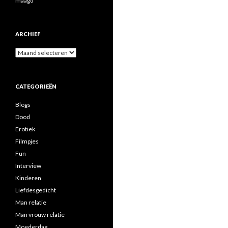
maagd
ARCHIEF
A
r
c
h
CATEGORIEËN
i
e
Blogs
f
Dood
Erotiek
Filmpjes
Fun
Interview
Kinderen
Liefdesgedicht
Man relatie
Man vrouw relatie
Moederdag