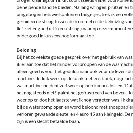
de helpende hand te bieden. Na lang wringen, prutsen en 
omgebogen fietswielspaken en tangetjes, trek ik een voll
geruïneerde string tussen de trommel en de behuizing van
lief ziet er goed uit in een string, maar op deze momenten
ondergoed in kussensloopformaat toe.
Beloning
Bij het zoveelste goede gesprek over het gebruik van wa
ik er aan toe dat het minder vol proppen van de wasmachin
alleen goed is voor het geduld, maar ook voor de levensdu
machine. Ik duik weer op de bank met een boek, opgelucht
wasmachine incident zelf weer op heb kunnen lossen. ‘Dat
het nog steeds niet!’ galmt het gefrustreerd van boven. Ik 
weer op en doe het laatste wat ik nog vergeten was. Ik dr
bij de waterpomp open en word beloond met snoeppapiert
verloren gewaande sleutel en 4 euro 45 aan kleingeld. De 
zijn is een slecht betaalde baan.