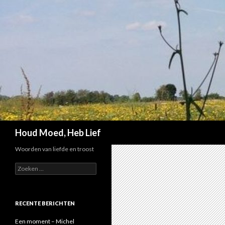
Zoeken
Houd Moed, Heb Lief
Woorden van liefde en troost
Z
o
e
k
e
RECENTE BERICHTEN
n
n
Een moment – Michel