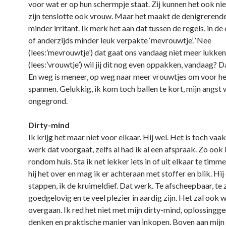
voor wat er op hun schermpje staat. Zij kunnen het ook niet
zijn tenslotte ook vrouw. Maar het maakt de denigrerende
minder irritant. Ik merk het aan dat tussen de regels, in d
of anderzijds minder leuk verpakte ‘mevrouwtje’. ‘Nee
(lees:’mevrouwtje’) dat gaat ons vandaag niet meer lukken.’
(lees:’vrouwtje’) wil jij dit nog even oppakken, vandaag? Da
En weg is meneer, op weg naar meer vrouwtjes om voor het
spannen. Gelukkig, ik kom toch ballen te kort, mijn angst
ongegrond.
Dirty-mind
Ik krijg het maar niet voor elkaar. Hij wel. Het is toch vaak
werk dat voorgaat, zelfs al had ik al een afspraak. Zo ook 
rondom huis. Sta ik net lekker iets in of uit elkaar te timm
hij het over en mag ik er achteraan met stoffer en blik. Hij
stappen, ik de kruimeldief. Dat werk. Te afscheepbaar, te z
goedgelovig en te veel plezier in aardig zijn. Het zal ook 
overgaan. Ik red het niet met mijn dirty-mind, oplossingge
denken en praktische manier van inkopen. Boven aan mijn 