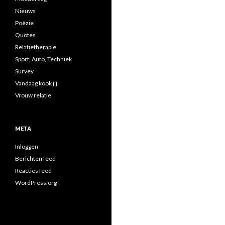
Nieuws
Poëzie
Quotes
Relatietherapie
Sport, Auto, Techniek
Survey
Vandaag kook jij
Vrouw relatie
META
Inloggen
Berichten feed
Reacties feed
WordPress.org