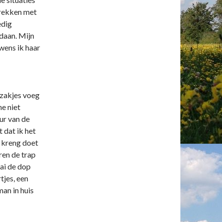
trekken met
edig
daan. Mijn
 wens ik haar
szakjes voeg
e niet
ur van de
 dat ik het
 kreng doet
ren de trap
aai de dop
jes, een
man in huis