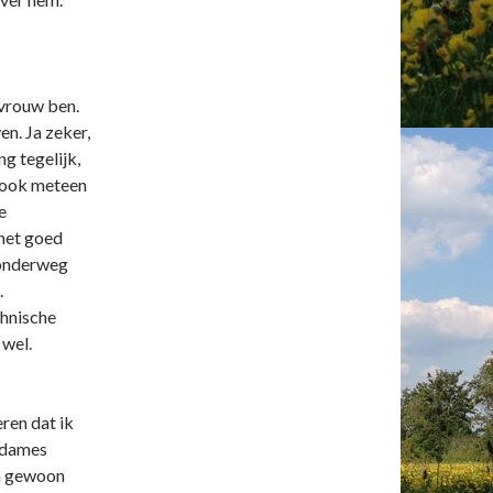
 vrouw ben.
n. Ja zeker,
g tegelijk,
p ook meteen
e
 het goed
n onderweg
.
chnische
 wel.
eren dat ik
r dames
en gewoon