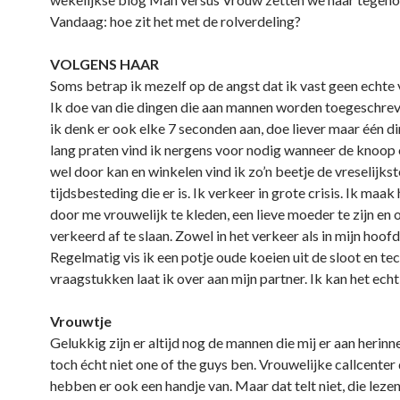
Vandaag: hoe zit het met de rolverdeling?
VOLGENS HAAR
Soms betrap ik mezelf op de angst dat ik vast geen echte
Ik doe van die dingen die aan mannen worden toegeschreve
ik denk er ook elke 7 seconden aan, doe liever maar één din
lang praten vind ik nergens voor nodig wanneer de knoo
wel door kan en winkelen vind ik zo’n beetje de vreselijkst
tijdsbesteding die er is. Ik verkeer in grote crisis. Ik maak
door me vrouwelijk te kleden, een lieve moeder te zijn e
verkeerd af te slaan. Zowel in het verkeer als in mijn hoofd
Regelmatig vis ik een potje oude koeien uit de sloot en te
vraagstukken laat ik over aan mijn partner. Ik kan het echt
Vrouwtje
Gelukkig zijn er altijd nog de mannen die mij er aan herinn
toch écht niet one of the guys ben. Vrouwelijke callcente
hebben er ook een handje van. Maar dat telt niet, die lez