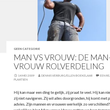
GEEN CATEGORIE
MAN VS VROUW: DE MAN
VROUW ROLVERDELING
14 MEI 2009
DENNIS VERBURG/ELLEN BOEKELAAR
EEN RE
PLAATSEN
Hij kan maar een ding te gelijk, zij praat te veel. Hij kan nie
zij niet navigeren. Zij wil alles doorgronden, hij komt met 
advies. Zijn mannen en vrouwen werkelijk zo verschillend?
wekelijkse blog Man versus Vrouw zetten we haar tegeno