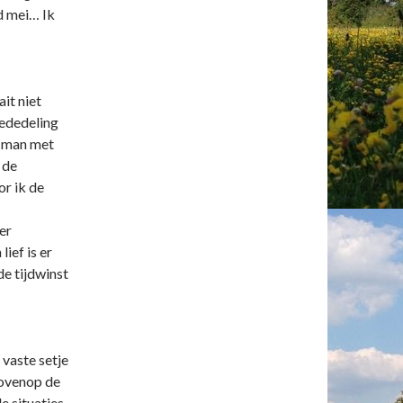
nd mei… Ik
it niet
mededeling
e man met
 de
r ik de
er
ief is er
de tijdwinst
vaste setje
bovenop de
e situaties