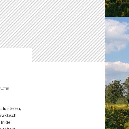
-
ACTIE
t luisteren,
praktisch
 In de
ver hem.