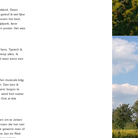
balland. Geen
eloof ik wel fijne
 boven het bed,
dperk, lieve
en poster. Het was
fans. Typisch ik.
eep alles. Ik
ld weer eens een
an musicals krijg
ht. Dan ben ik
gers’ begon te
n werd kort nadat
 Ook al drie
ten om te zetten
ensen die het niet
 de gewone man of
eme Jan en Riek