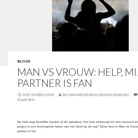
BLOGS
MAN VS VROUW: HELP, MI
PARTNER IS FAN
4 DECEMBER 2009
BO VAN MEERKWIJK/DENNIS VERBURG
PLAATSEN
De hele dag dezelfde muziek uit de speakers, het huis verbouwd tot mini museum e
project is een levensgrote tattoo van het idool op de rug? Deze keer in Man vs Vrouw
partner is fan.