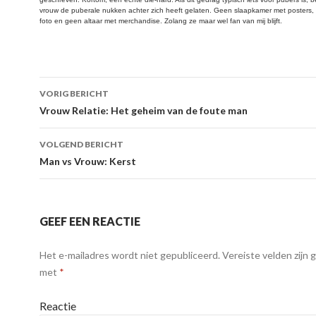
vrouw de puberale nukken achter zich heeft gelaten. Geen slaapkamer met posters
foto en geen altaar met merchandise. Zolang ze maar wel fan van mij blijft.
VORIG BERICHT
Berichtnavigatie
Vrouw Relatie: Het geheim van de foute man
VOLGEND BERICHT
Man vs Vrouw: Kerst
GEEF EEN REACTIE
Het e-mailadres wordt niet gepubliceerd.
Vereiste velden zijn
met
*
Reactie