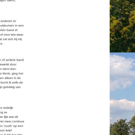
igen talent,
 anderen te
koukleumen in een
n één band of
of voor iets waar
zal zich bij mij
rt.
én of andere band
 gewerkt door
jn stem dan.
o klonk, ging het
en alleen in de
kocht ik zelfs de
jn gelukkig van
n redelijk
ng ze
 lijkt wat dit
niet meer continue
en ‘crush’ op een
een brief
 ik blij dat mijn