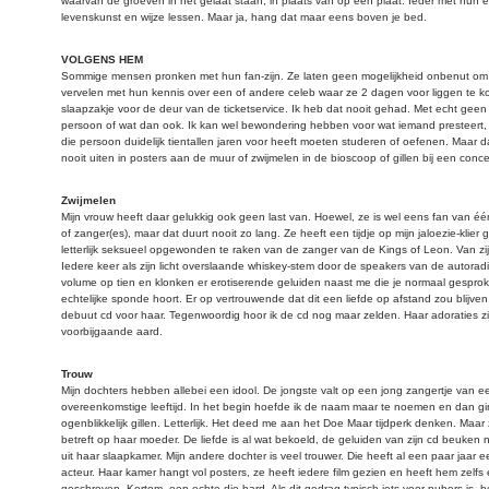
waarvan de groeven in het gelaat staan, in plaats van op een plaat. Ieder met hun e
levenskunst en wijze lessen. Maar ja, hang dat maar eens boven je bed.
VOLGENS HEM
Sommige mensen pronken met hun fan-zijn. Ze laten geen mogelijkheid onbenut om
vervelen met hun kennis over een of andere celeb waar ze 2 dagen voor liggen te 
slaapzakje voor de deur van de ticketservice. Ik heb dat nooit gehad. Met echt gee
persoon of wat dan ook. Ik kan wel bewondering hebben voor wat iemand presteert, 
die persoon duidelijk tientallen jaren voor heeft moeten studeren of oefenen. Maar dat 
nooit uiten in posters aan de muur of zwijmelen in de bioscoop of gillen bij een conce
Zwijmelen
Mijn vrouw heeft daar gelukkig ook geen last van. Hoewel, ze is wel eens fan van é
of zanger(es), maar dat duurt nooit zo lang. Ze heeft een tijdje op mijn jaloezie-klier
letterlijk seksueel opgewonden te raken van de zanger van de Kings of Leon. Van zi
Iedere keer als zijn licht overslaande whiskey-stem door de speakers van de autoradi
volume op tien en klonken er erotiserende geluiden naast me die je normaal gesprok
echtelijke sponde hoort. Er op vertrouwende dat dit een liefde op afstand zou blijven 
debuut cd voor haar. Tegenwoordig hoor ik de cd nog maar zelden. Haar adoraties zi
voorbijgaande aard.
Trouw
Mijn dochters hebben allebei een idool. De jongste valt op een jong zangertje van ee
overeenkomstige leeftijd. In het begin hoefde ik de naam maar te noemen en dan gi
ogenblikkelijk gillen. Letterlijk. Het deed me aan het Doe Maar tijdperk denken. Maar ze
betreft op haar moeder. De liefde is al wat bekoeld, de geluiden van zijn cd beuken 
uit haar slaapkamer. Mijn andere dochter is veel trouwer. Die heeft al een paar jaar e
acteur. Haar kamer hangt vol posters, ze heeft iedere film gezien en heeft hem zelfs 
geschreven. Kortom, een echte die-hard. Als dit gedrag typisch iets voor pubers is, ben