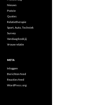
Nieuws
Poëzie
Quotes
Relatietherapie
Sport, Auto, Techniek
Survey
Vandaag kook jij
Vrouw relatie
META
Inloggen
Berichten feed
Reacties feed
WordPress.org