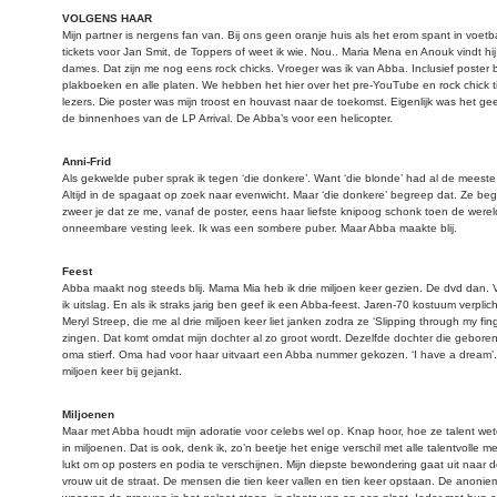
VOLGENS HAAR
Mijn partner is nergens fan van. Bij ons geen oranje huis als het erom spant in voet
tickets voor Jan Smit, de Toppers of weet ik wie. Nou.. Maria Mena en Anouk vindt hij g
dames. Dat zijn me nog eens rock chicks. Vroeger was ik van Abba. Inclusief poster
plakboeken en alle platen. We hebben het hier over het pre-YouTube en rock chick tij
lezers. Die poster was mijn troost en houvast naar de toekomst. Eigenlijk was het ge
de binnenhoes van de LP Arrival. De Abba’s voor een helicopter.
Anni-Frid
Als gekwelde puber sprak ik tegen ‘die donkere’. Want ‘die blonde’ had al de meeste 
Altijd in de spagaat op zoek naar evenwicht. Maar ‘die donkere’ begreep dat. Ze begr
zweer je dat ze me, vanaf de poster, eens haar liefste knipoog schonk toen de were
onneembare vesting leek. Ik was een sombere puber. Maar Abba maakte blij.
Feest
Abba maakt nog steeds blij. Mama Mia heb ik drie miljoen keer gezien. De dvd dan. V
ik uitslag. En als ik straks jarig ben geef ik een Abba-feest. Jaren-70 kostuum verplic
Meryl Streep, die me al drie miljoen keer liet janken zodra ze ‘Slipping through my fin
zingen. Dat komt omdat mijn dochter al zo groot wordt. Dezelfde dochter die gebore
oma stierf. Oma had voor haar uitvaart een Abba nummer gekozen. ‘I have a dream’.
miljoen keer bij gejankt.
Miljoenen
Maar met Abba houdt mijn adoratie voor celebs wel op. Knap hoor, hoe ze talent we
in miljoenen. Dat is ook, denk ik, zo’n beetje het enige verschil met alle talentvolle m
lukt om op posters en podia te verschijnen. Mijn diepste bewondering gaat uit naar
vrouw uit de straat. De mensen die tien keer vallen en tien keer opstaan. De anoni