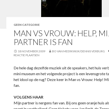
GEEN CATEGORIE
MAN VS VROUW: HELP, MI
PARTNER IS FAN
18 NOVEMBER 2009
BO VAN MEERKWIJK/DENNIS VERBURG
REACTIE PLAATSEN
De hele dag dezelfde muziek uit de speakers, het huis ve
mini museum en het volgende project is een levensgrote t
het idool op de rug? Deze keer in Man vs Vrouw: Help! Mij
fan.
VOLGENS HAAR
Mijn partner is nergens fan van. Bij ons geen oranje huis a
spant in voetballand. Geen tickets voor Jan Smit, de Topp