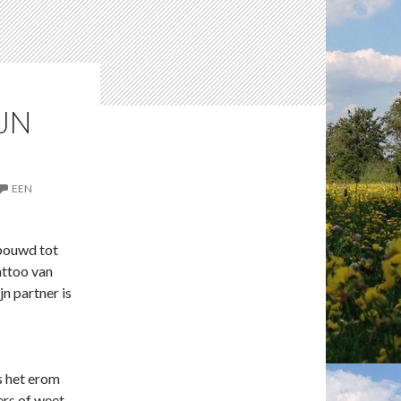
JN
EEN
rbouwd tot
attoo van
n partner is
ls het erom
ers of weet