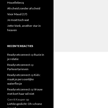
a
Houellebecq
a
Afscheid zonder afscheid
r
Voor Maud (17)
:
Je moet toch wat
Jette Vonk, another star in
heaven
RECENTE REACTIES
Readysetconnect
op
Ruzie in
je relatie
Readysetconnect
op
Parkeertarieven
Readysetconnect
op
Kids:
maak je persoonlijke
waterflesje
Readysetconnect
op
Vrouw
met kort haar wil niet
Gerrit Keuper
op
Liefdesgedicht: Oh schone