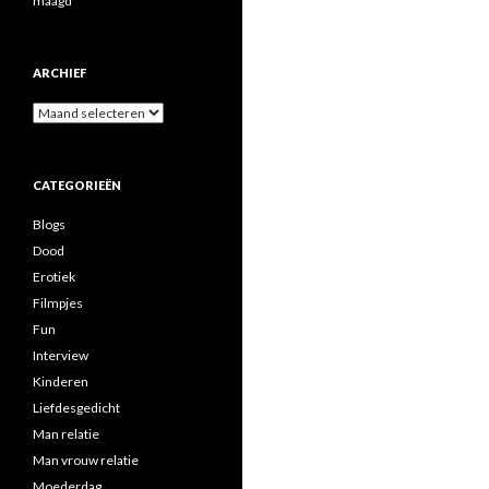
maagd
ARCHIEF
A
r
c
h
CATEGORIEËN
i
e
Blogs
f
Dood
Erotiek
Filmpjes
Fun
Interview
Kinderen
Liefdesgedicht
Man relatie
Man vrouw relatie
Moederdag