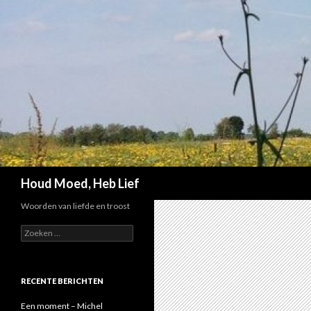
Zoeken
Houd Moed, Heb Lief
Woorden van liefde en troost
Z
o
e
k
e
RECENTE BERICHTEN
n
n
Een moment – Michel