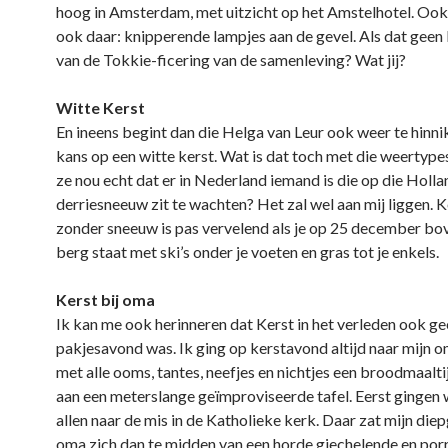
hoog in Amsterdam, met uitzicht op het Amstelhotel. Ook 
ook daar: knipperende lampjes aan de gevel. Als dat geen 
van de Tokkie-ficering van de samenleving? Wat jij?
Witte Kerst
En ineens begint dan die Helga van Leur ook weer te hinni
kans op een witte kerst. Wat is dat toch met die weertyp
ze nou echt dat er in Nederland iemand is die op die Holl
derriesneeuw zit te wachten? Het zal wel aan mij liggen. 
zonder sneeuw is pas vervelend als je op 25 december bo
berg staat met ski’s onder je voeten en gras tot je enkels.
Kerst bij oma
Ik kan me ook herinneren dat Kerst in het verleden ook g
pakjesavond was. Ik ging op kerstavond altijd naar mijn 
met alle ooms, tantes, neefjes en nichtjes een broodmaalti
aan een meterslange geïmproviseerde tafel. Eerst gingen 
allen naar de mis in de Katholieke kerk. Daar zat mijn die
oma zich dan te midden van een horde giechelende en por