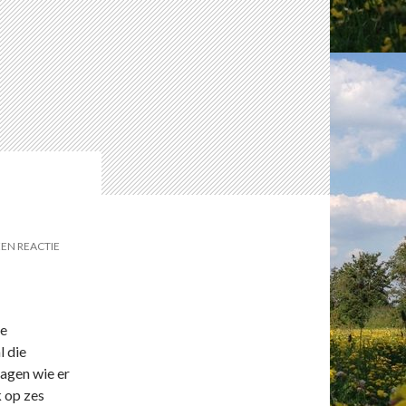
EEN REACTIE
le
l die
ragen wie er
k op zes