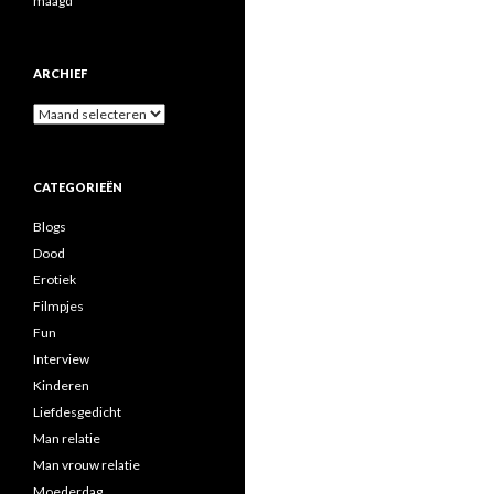
maagd
ARCHIEF
A
r
c
h
CATEGORIEËN
i
e
Blogs
f
Dood
Erotiek
Filmpjes
Fun
Interview
Kinderen
Liefdesgedicht
Man relatie
Man vrouw relatie
Moederdag