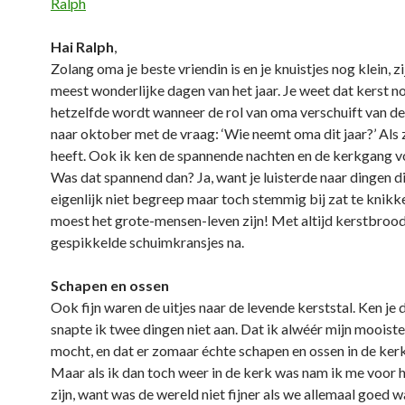
Ralph
Hai Ralph
,
Zolang oma je beste vriendin is en je knuistjes nog klein, zi
meest wonderlijke dagen van het jaar. Je weet dat kerst n
hetzelfde wordt wanneer de rol van oma verschuift van 
naar oktober met de vraag: ‘Wie neemt oma dit jaar?’ Als
heeft. Ook ik ken de spannende nachten en de kerkgang vo
Was dat spannend dan? Ja, want je luisterde naar dingen di
eigenlijk niet begreep maar toch stemmig bij zat te knikk
moest het grote-mensen-leven zijn! Met altijd kerstbrood
gespikkelde schuimkransjes na.
Schapen en ossen
Ook fijn waren de uitjes naar de levende kerststal. Ken je 
snapte ik twee dingen niet aan. Dat ik alwéér mijn mooiste
mocht, en dat er zomaar échte schapen en ossen in de ker
Maar als ik dan toch weer in de kerk was nam ik me voor 
zijn, want was de wereld niet fijner als we allemaal goed