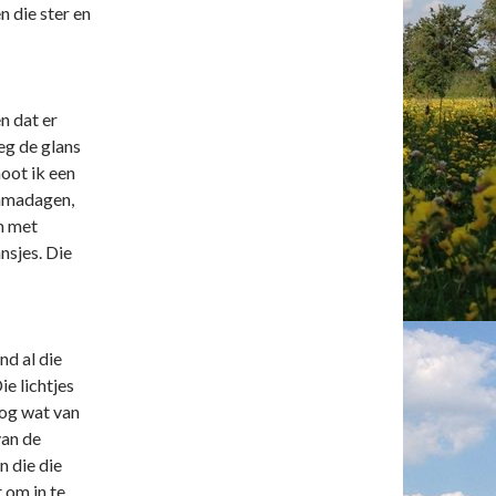
n die ster en
n dat er
eg de glans
oot ik een
yamadagen,
m met
nsjes. Die
nd al die
ie lichtjes
nog wat van
van de
 die die
t om in te