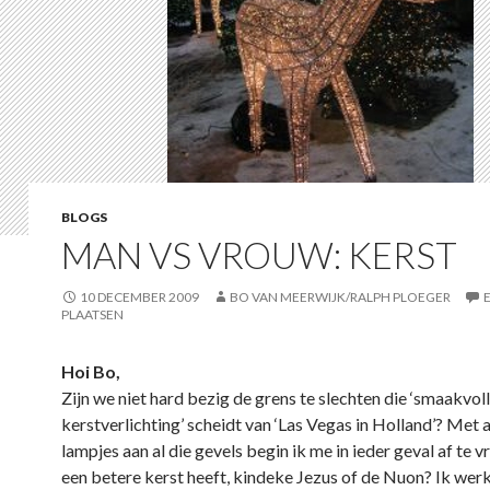
BLOGS
MAN VS VROUW: KERST
10 DECEMBER 2009
BO VAN MEERWIJK/RALPH PLOEGER
PLAATSEN
Hoi Bo,
Zijn we niet hard bezig de grens te slechten die ‘smaakvol
kerstverlichting’ scheidt van ‘Las Vegas in Holland’? Met a
lampjes aan al die gevels begin ik me in ieder geval af te v
een betere kerst heeft, kindeke Jezus of de Nuon? Ik wer