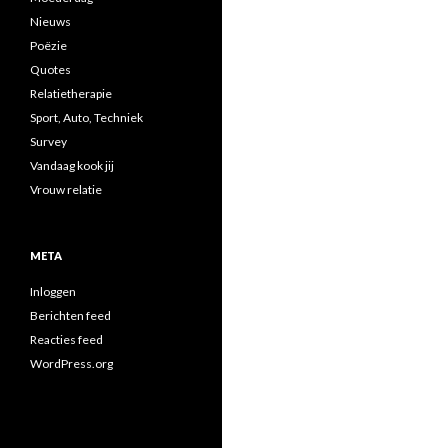
Nieuws
Poëzie
Quotes
Relatietherapie
Sport, Auto, Techniek
Survey
Vandaag kook jij
Vrouw relatie
META
Inloggen
Berichten feed
Reacties feed
WordPress.org