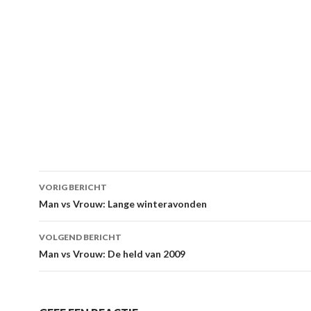
VORIG BERICHT
Berichtnavigatie
Man vs Vrouw: Lange winteravonden
VOLGEND BERICHT
Man vs Vrouw: De held van 2009