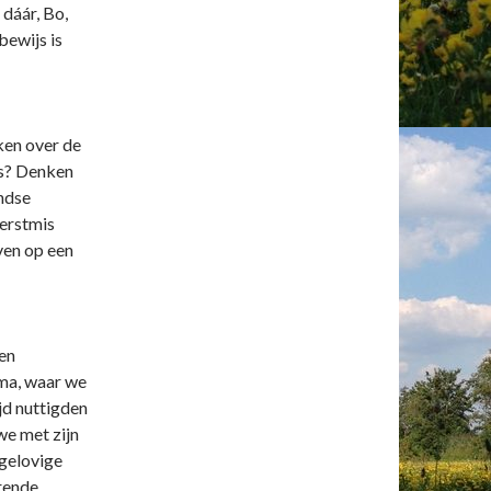
dáár, Bo,
bewijs is
ken over de
es? Denken
andse
Kerstmis
ven op een
een
oma, waar we
jd nuttigden
we met zijn
pgelovige
rende