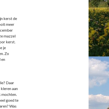
jn kerst de
ooit meer
december
 ze mazzel
or kerst.
e je
en. Zo
 en
die? Daar
 kleren aan
k mochten.
heel goed te
 waren? Was