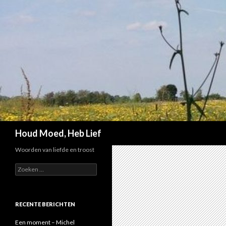
Zoeken
Houd Moed, Heb Lief
Woorden van liefde en troost
Z
o
e
k
e
RECENTE BERICHTEN
n
n
Een moment – Michel