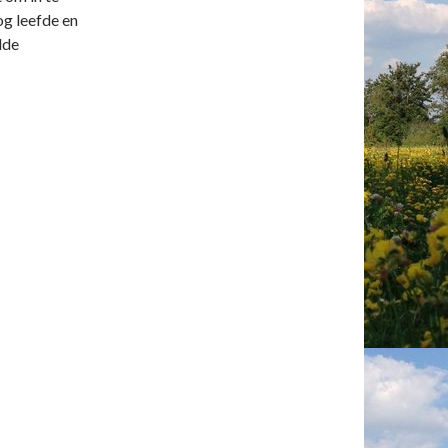
og leefde en
lde