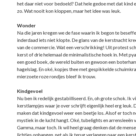
het daar niet voor bedoeld? Dat hele gedoe met dat kind e
zo. Wat nooit kon kloppen, maar het idee was leuk.
Wonder
Na die jaren kregen we de fase waarin ik begon te beseffe
inderdaad iets niet klopte. De glans van de kerstnacht kre
van de commercie. Wat een verschrikking! Uit protest sch
kerst of drie helemaal de minimalistische hoek in. Met p
een goed boek, de wereld buiten en gewoon een boterha
hagelslag. En oké, kopjes thee met gespikkelde schuimkra
mierzoete roze rondjes bleef ik trouw.
Kindgevoel
Nu ben ik redelijk gestabilliseerd. En, oh grote schok. Ik vi
kerstlampjes waar je over schrijft eigenlijk heel erg leuk. D
maken dat kindgevoel weer een beetje los. Alsof er toch 
mystiek in de lucht hangt. Oké, tubelights en arrensleeën 
Gamma, maar toch. Ik wil heel graag denken dat de mensen
lichtjes ophangen, net als ik terug verlangen naar een kers