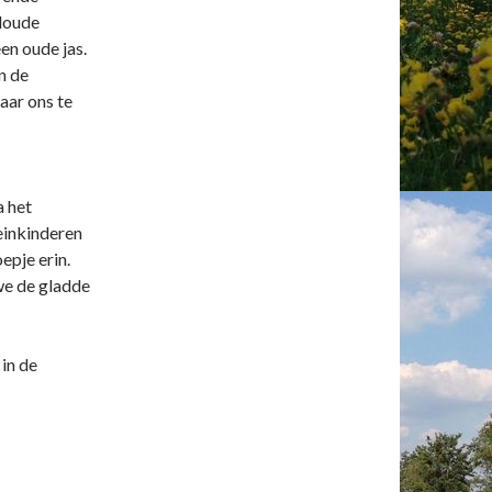
aloude
en oude jas.
n de
naar ons te
a het
leinkinderen
epje erin.
we de gladde
in de