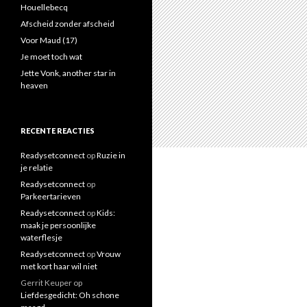
a
Houellebecq
a
Afscheid zonder afscheid
r
Voor Maud (17)
:
Je moet toch wat
Jette Vonk, another star in
heaven
RECENTE REACTIES
Readysetconnect
op
Ruzie in
je relatie
Readysetconnect
op
Parkeertarieven
Readysetconnect
op
Kids:
maak je persoonlijke
waterflesje
Readysetconnect
op
Vrouw
met kort haar wil niet
Gerrit Keuper
op
Liefdesgedicht: Oh schone