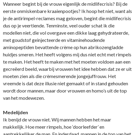
Wanneer begint bij de vrouw eigenlijk de midlifecrisis? Bij de
eerste onmiskenbare kraaienpootjes? Ik hoop het niet, want als
je de antirimpel-reclames mag geloven, begint die midlifecrisis
dus op je veertiende. Tenminste, veel ouder schat ik die
modellen niet, die vol overgave een dikke laag gehydrateerde,
met goudstof geinjecteerde en vitaminehoudende
aminopeptiden bevattende crème op hun abrikozengladde
huidjes smeren. Het heeft volgens mij dus niet echt met rimpels
te maken. Het heeft te maken met het moeten voldoen aan een
gecreëerd beeld, waarbij vrouwen het idee hebben dat ze er uit
moeten zien als die crèmesmerende jongejuffrouw. Het
vreemde is dat deze illusie niet gemaakt of in stand gehouden
wordt door mannen, maar door vrouwen en homo’s uit de top
van het modewezen.
Medelijden
Ik benijd de vrouw niet. Wij mannen hebben het maar
makkelijk. Hoe meer rimpels, hoe ‘doorleefder’ en
aantrekkelijker de man. En inderdaad, mannen in de top van het