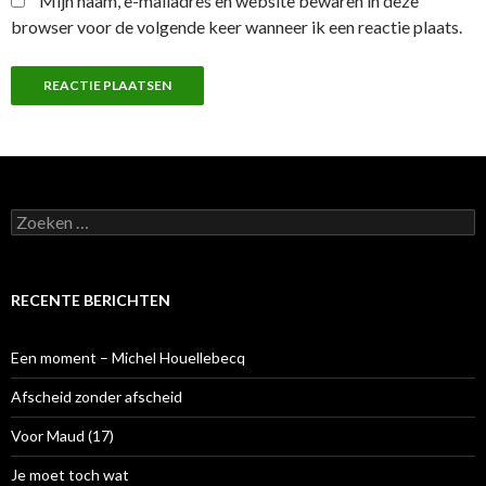
Mijn naam, e-mailadres en website bewaren in deze
browser voor de volgende keer wanneer ik een reactie plaats.
Z
o
e
k
e
RECENTE BERICHTEN
n
n
a
Een moment – Michel Houellebecq
a
r
Afscheid zonder afscheid
:
Voor Maud (17)
Je moet toch wat