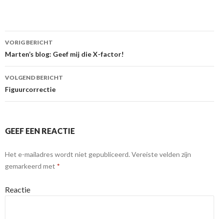
VORIG BERICHT
Berichtnavigatie
Marten’s blog: Geef mij die X-factor!
VOLGEND BERICHT
Figuurcorrectie
GEEF EEN REACTIE
Het e-mailadres wordt niet gepubliceerd.
Vereiste velden zijn
gemarkeerd met
*
Reactie