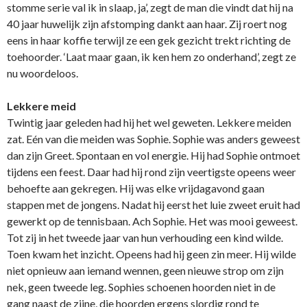
stomme serie val ik in slaap, ja’, zegt de man die vindt dat hij na
40 jaar huwelijk zijn afstomping dankt aan haar. Zij roert nog
eens in haar koffie terwijl ze een gek gezicht trekt richting de
toehoorder. ‘Laat maar gaan, ik ken hem zo onderhand’, zegt ze
nu woordeloos.
Lekkere meid
Twintig jaar geleden had hij het wel geweten. Lekkere meiden
zat. Eén van die meiden was Sophie. Sophie was anders geweest
dan zijn Greet. Spontaan en vol energie. Hij had Sophie ontmoet
tijdens een feest. Daar had hij rond zijn veertigste opeens weer
behoefte aan gekregen. Hij was elke vrijdagavond gaan
stappen met de jongens. Nadat hij eerst het luie zweet eruit had
gewerkt op de tennisbaan. Ach Sophie. Het was mooi geweest.
Tot zij in het tweede jaar van hun verhouding een kind wilde.
Toen kwam het inzicht. Opeens had hij geen zin meer. Hij wilde
niet opnieuw aan iemand wennen, geen nieuwe strop om zijn
nek, geen tweede leg. Sophies schoenen hoorden niet in de
gang naast de zijne, die hoorden ergens slordig rond te