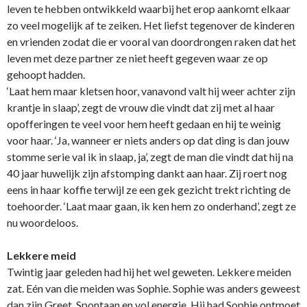
leven te hebben ontwikkeld waarbij het erop aankomt elkaar
zo veel mogelijk af te zeiken. Het liefst tegenover de kinderen
en vrienden zodat die er vooral van doordrongen raken dat het
leven met deze partner ze niet heeft gegeven waar ze op
gehoopt hadden.
‘Laat hem maar kletsen hoor, vanavond valt hij weer achter zijn
krantje in slaap’, zegt de vrouw die vindt dat zij met al haar
opofferingen te veel voor hem heeft gedaan en hij te weinig
voor haar. ‘Ja, wanneer er niets anders op dat ding is dan jouw
stomme serie val ik in slaap, ja’, zegt de man die vindt dat hij na
40 jaar huwelijk zijn afstomping dankt aan haar. Zij roert nog
eens in haar koffie terwijl ze een gek gezicht trekt richting de
toehoorder. ‘Laat maar gaan, ik ken hem zo onderhand’, zegt ze
nu woordeloos.
Lekkere meid
Twintig jaar geleden had hij het wel geweten. Lekkere meiden
zat. Eén van die meiden was Sophie. Sophie was anders geweest
dan zijn Greet. Spontaan en vol energie. Hij had Sophie ontmoet