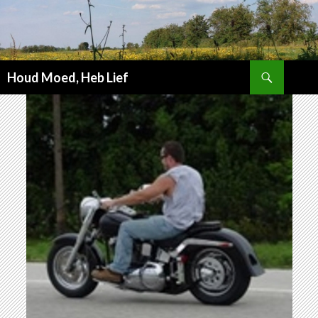
Zoeken
Houd Moed, Heb Lief
SPRING
NAAR
INHOUD