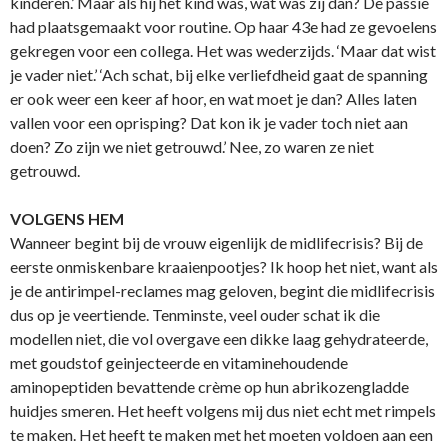
kinderen.’ Maar als hij het kind was, wat was zij dan? De passie
had plaatsgemaakt voor routine. Op haar 43e had ze gevoelens
gekregen voor een collega. Het was wederzijds. ‘Maar dat wist
je vader niet.’ ‘Ach schat, bij elke verliefdheid gaat de spanning
er ook weer een keer af hoor, en wat moet je dan? Alles laten
vallen voor een oprisping? Dat kon ik je vader toch niet aan
doen? Zo zijn we niet getrouwd.’ Nee, zo waren ze niet
getrouwd.
VOLGENS HEM
Wanneer begint bij de vrouw eigenlijk de midlifecrisis? Bij de
eerste onmiskenbare kraaienpootjes? Ik hoop het niet, want als
je de antirimpel-reclames mag geloven, begint die midlifecrisis
dus op je veertiende. Tenminste, veel ouder schat ik die
modellen niet, die vol overgave een dikke laag gehydrateerde,
met goudstof geinjecteerde en vitaminehoudende
aminopeptiden bevattende crème op hun abrikozengladde
huidjes smeren. Het heeft volgens mij dus niet echt met rimpels
te maken. Het heeft te maken met het moeten voldoen aan een