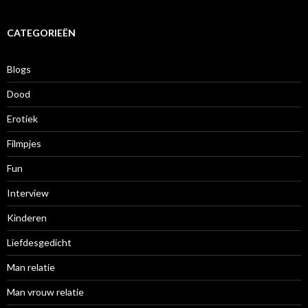
c
h
i
CATEGORIEËN
e
f
Blogs
Dood
Erotiek
Filmpjes
Fun
Interview
Kinderen
Liefdesgedicht
Man relatie
Man vrouw relatie