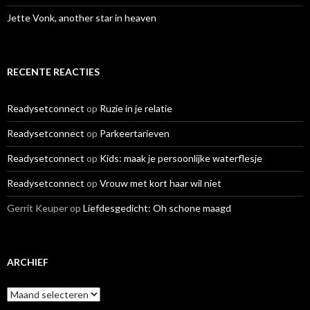
Jette Vonk, another star in heaven
RECENTE REACTIES
Readysetconnect
op
Ruzie in je relatie
Readysetconnect
op
Parkeertarieven
Readysetconnect
op
Kids: maak je persoonlijke waterflesje
Readysetconnect
op
Vrouw met kort haar wil niet
Gerrit Keuper
op
Liefdesgedicht: Oh schone maagd
ARCHIEF
A
r