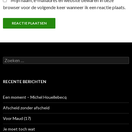
Mijn naam, e-mailadres en website bewaren in deze
browser voor de volgende keer wanneer ik een reactie plaats.
Z
o
e
k
e
RECENTE BERICHTEN
n
n
a
Een moment – Michel Houellebecq
a
r
Afscheid zonder afscheid
:
Voor Maud (17)
Je moet toch wat