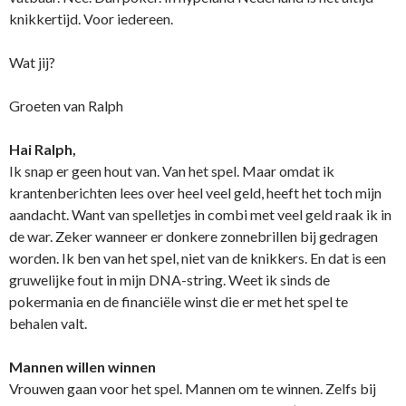
knikkertijd. Voor iedereen.
Wat jij?
Groeten van Ralph
Hai Ralph,
Ik snap er geen hout van. Van het spel. Maar omdat ik
krantenberichten lees over heel veel geld, heeft het toch mijn
aandacht. Want van spelletjes in combi met veel geld raak ik in
de war. Zeker wanneer er donkere zonnebrillen bij gedragen
worden. Ik ben van het spel, niet van de knikkers. En dat is een
gruwelijke fout in mijn DNA-string. Weet ik sinds de
pokermania en de financiële winst die er met het spel te
behalen valt.
Mannen willen winnen
Vrouwen gaan voor het spel. Mannen om te winnen. Zelfs bij