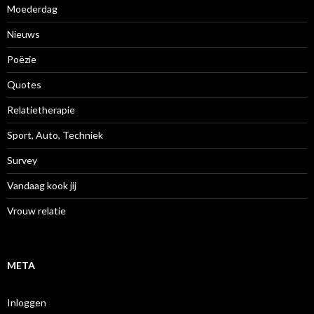
Moederdag
Nieuws
Poëzie
Quotes
Relatietherapie
Sport, Auto, Techniek
Survey
Vandaag kook jij
Vrouw relatie
META
Inloggen