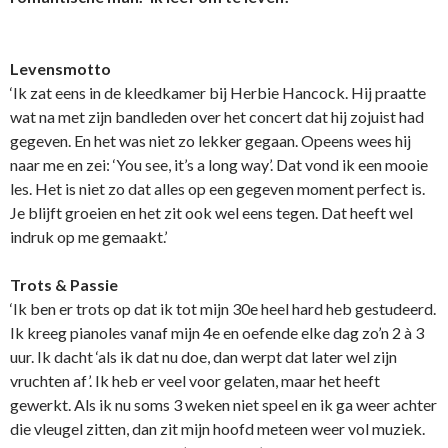
Levensmotto
‘Ik zat eens in de kleedkamer bij Herbie Hancock. Hij praatte
wat na met zijn bandleden over het concert dat hij zojuist had
gegeven. En het was niet zo lekker gegaan. Opeens wees hij
naar me en zei: ‘You see, it’s a long way’. Dat vond ik een mooie
les. Het is niet zo dat alles op een gegeven moment perfect is.
Je blijft groeien en het zit ook wel eens tegen. Dat heeft wel
indruk op me gemaakt.’
Trots & Passie
‘Ik ben er trots op dat ik tot mijn 30e heel hard heb gestudeerd.
Ik kreeg pianoles vanaf mijn 4e en oefende elke dag zo’n 2 à 3
uur. Ik dacht ‘als ik dat nu doe, dan werpt dat later wel zijn
vruchten af’. Ik heb er veel voor gelaten, maar het heeft
gewerkt. Als ik nu soms 3 weken niet speel en ik ga weer achter
die vleugel zitten, dan zit mijn hoofd meteen weer vol muziek.