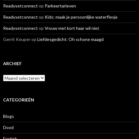
Readysetconnect
op
Parkeertarieven
Readysetconnect
op
Kids: maak je persoonlijke waterflesje
Readysetconnect
op
Vrouw met kort haar wil niet
Gerrit Keuper
op
Liefdesgedicht: Oh schone maagd
ARCHIEF
A
r
c
h
i
CATEGORIEËN
e
f
Blogs
Dood
Erotiek