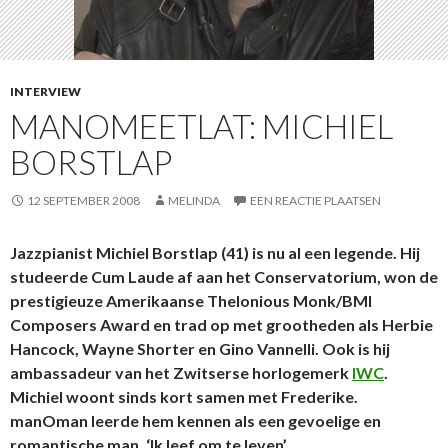
INTERVIEW
MANOMEETLAT: MICHIEL
BORSTLAP
12 SEPTEMBER 2008
MELINDA
EEN REACTIE PLAATSEN
Jazzpianist Michiel Borstlap (41) is nu al een legende. Hij
studeerde Cum Laude af aan het Conservatorium, won de
prestigieuze Amerikaanse Thelonious Monk/BMI
Composers Award en trad op met grootheden als Herbie
Hancock, Wayne Shorter en Gino Vannelli. Ook is hij
ambassadeur van het Zwitserse horlogemerk
IWC
.
Michiel woont sinds kort samen met Frederike.
manOman leerde hem kennen als een gevoelige en
romantische man
. ‘Ik leef om te leven’.