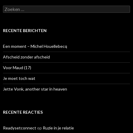
Z
o
e
k
e
RECENTE BERICHTEN
n
n
a
Een moment – Michel Houellebecq
a
r
Afscheid zonder afscheid
:
Voor Maud (17)
Je moet toch wat
Jette Vonk, another star in heaven
RECENTE REACTIES
Readysetconnect
op
Ruzie in je relatie