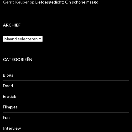
Gerrit Keuper
op
Liefdesgedicht: Oh schone maagd
ARCHIEF
A
r
c
h
i
CATEGORIEËN
e
f
Blogs
Dood
Erotiek
Filmpjes
Fun
Interview