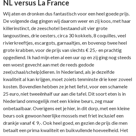
NL versus La France
Wij aten en dronken dus fantastisch voor een heel goede prijs.
De volgende dag gingen wij daarom weer en zij koos, met haar
killerinstinct, de zeeschotel bestaand uit vier grote
langoustines, drie oesters, circa 30 kokkels, 8 coquilles, veel
rivierkreeftjes, escargots, garnaaltjes, en bovenop twee heel
grote krabben, voor de prijs van slechts € 25,- en prachtig
opgediend. Ik had mijn eten al een uur op en zij ging nog steeds
een woest gevecht aan met de reeds gedode
zee(schaal/schelp)dieren. In Nederland, als je dezelfde
kwaliteit al kan krijgen, moet zoiets tenminste drie keer zoveel
kosten. Bovendien hebben ze je het liefst, voor een schamele
25 euro, niet tweeënhalf uur aan die tafel. Dit soort eten is in
Nederland onmogelijk met een kleine beurs, zeg maar
onbetaalbaar. Overigens eet je hier, in dit dorp, met een kleine
beurs ook gewoon heerlijke mossels met friet inclusief een
drankje vanaf € 9,-. Ook heel goed, en gezien de prijs die men
betaalt een prima kwaliteit en buikvullende hoeveelheid. Het