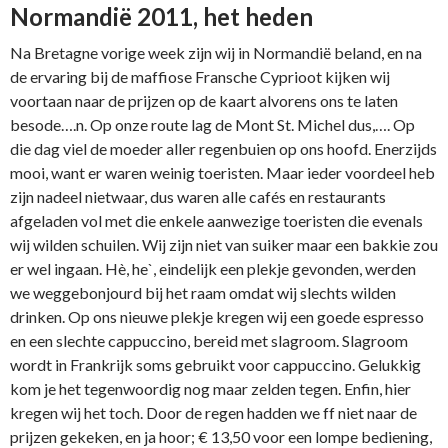
Normandië 2011, het heden
Na Bretagne vorige week zijn wij in Normandië beland, en na
de ervaring bij de maffiose Fransche Cyprioot kijken wij
voortaan naar de prijzen op de kaart alvorens ons te laten
besode….n. Op onze route lag de Mont St. Michel dus,…. Op
die dag viel de moeder aller regenbuien op ons hoofd. Enerzijds
mooi, want er waren weinig toeristen. Maar ieder voordeel heb
zijn nadeel nietwaar, dus waren alle cafés en restaurants
afgeladen vol met die enkele aanwezige toeristen die evenals
wij wilden schuilen. Wij zijn niet van suiker maar een bakkie zou
er wel ingaan. Hè, he`, eindelijk een plekje gevonden, werden
we weggebonjourd bij het raam omdat wij slechts wilden
drinken. Op ons nieuwe plekje kregen wij een goede espresso
en een slechte cappuccino, bereid met slagroom. Slagroom
wordt in Frankrijk soms gebruikt voor cappuccino. Gelukkig
kom je het tegenwoordig nog maar zelden tegen. Enfin, hier
kregen wij het toch. Door de regen hadden we ff niet naar de
prijzen gekeken, en ja hoor; € 13,50 voor een lompe bediening,