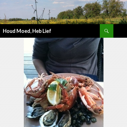
Zoeken
Houd Moed, Heb Lief
SPRING
NAAR
INHOUD