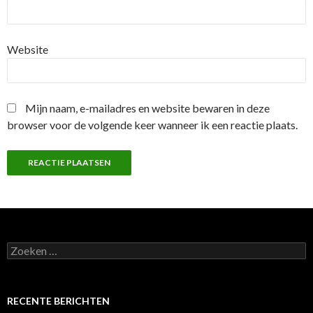
Website
Mijn naam, e-mailadres en website bewaren in deze
browser voor de volgende keer wanneer ik een reactie plaats.
Z
o
e
k
e
RECENTE BERICHTEN
n