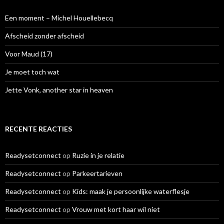
n
a
Een moment – Michel Houellebecq
a
r
Afscheid zonder afscheid
:
Voor Maud (17)
Je moet toch wat
Jette Vonk, another star in heaven
RECENTE REACTIES
Readysetconnect
op
Ruzie in je relatie
Readysetconnect
op
Parkeertarieven
Readysetconnect
op
Kids: maak je persoonlijke waterflesje
Readysetconnect
op
Vrouw met kort haar wil niet