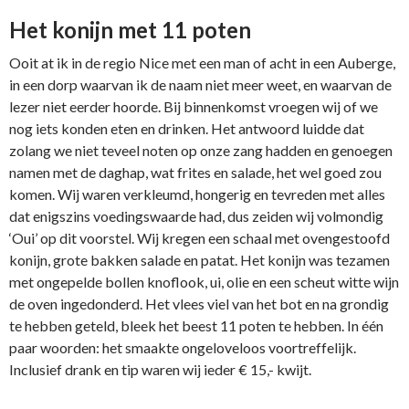
Het konijn met 11 poten
Ooit at ik in de regio Nice met een man of acht in een Auberge,
in een dorp waarvan ik de naam niet meer weet, en waarvan de
lezer niet eerder hoorde. Bij binnenkomst vroegen wij of we
nog iets konden eten en drinken. Het antwoord luidde dat
zolang we niet teveel noten op onze zang hadden en genoegen
namen met de daghap, wat frites en salade, het wel goed zou
komen. Wij waren verkleumd, hongerig en tevreden met alles
dat enigszins voedingswaarde had, dus zeiden wij volmondig
‘Oui’ op dit voorstel. Wij kregen een schaal met ovengestoofd
konijn, grote bakken salade en patat. Het konijn was tezamen
met ongepelde bollen knoflook, ui, olie en een scheut witte wijn
de oven ingedonderd. Het vlees viel van het bot en na grondig
te hebben geteld, bleek het beest 11 poten te hebben. In één
paar woorden: het smaakte ongeloveloos voortreffelijk.
Inclusief drank en tip waren wij ieder € 15,- kwijt.